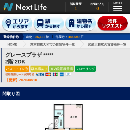
閲覧履歴
お気に入り
1
0
登録物件数
建物：
86,121
棟
部屋数：
484,699
戸
HOME
東京都東大和市の賃貸物件一覧
武蔵大和駅の賃貸物件一覧
グレースプラザ *****
2階 2DK
バス・トイレ別
駐車場あり
室内洗濯機置場
フローリング
【更新】2026/08/10
間取り図