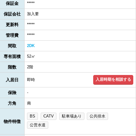
保証金
*****
保証会社
加入要
更新料
*****
管理費
*****
間取
2DK
専有面積
52㎡
階数
2階
入居時期を相談する
入居日
即時
保険
-
方角
南
BS
CATV
駐車場あり
公共排水
物件特徴
公営水道