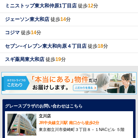
ミニストップ東大和仲原1丁目店
徒歩
12
分
ジェーソン東大和店
徒歩
14
分
コジマ
徒歩
14
分
セブン−イレブン東大和向原４丁目店
徒歩
18
分
スギ薬局東大和店
徒歩
19
分
グレースプラザのお問い合わせはこちら
立川店
JR中央線立川駅 南口から徒歩2分
東京都立川市柴崎町３丁目８－１NACビル ５階