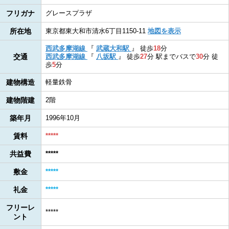
フリガナ
グレースプラザ
所在地
東京都東大和市清水6丁目1150-11
地図を表示
西武多摩湖線
『
武蔵大和駅
』
徒歩
18
分
交通
西武多摩湖線
『
八坂駅
』
徒歩
27
分
駅までバスで
30
分
徒
歩
5
分
建物構造
軽量鉄骨
建物階建
2階
築年月
1996年10月
賃料
*****
共益費
*****
敷金
*****
礼金
*****
フリーレ
*****
ント