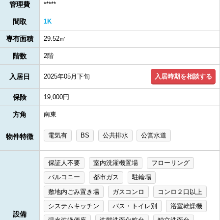
管理費
*****
間取
1K
専有面積
29.52㎡
階数
2階
入居時期を相談する
入居日
2025年05月下旬
保険
19,000円
方角
南東
電気有
BS
公共排水
公営水道
物件特徴
保証人不要
室内洗濯機置場
フローリング
バルコニー
都市ガス
駐輪場
敷地内ごみ置き場
ガスコンロ
コンロ２口以上
システムキッチン
バス・トイレ別
浴室乾燥機
設備