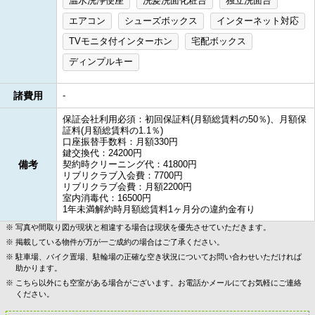
温水洗浄便座
洗髪洗面化粧台
独立洗面台
エアコン
シューズボックス
インターネット対応
TVモニタ付インターホン
宅配ボックス
ディンプルキー
諸費用
-
保証会社利用必須：初回保証料(月額総賃料の50％)、月額保
証料(月額総賃料の1.1％)
口座振替手数料：月額330円
鍵交換代：24200円
備考
契約時クリーニング代：41800円
リブリクラブ入会費：7700円
リブリクラブ会費：月額2200円
室内消毒代：16500円
1年未満解約時月額総賃料1ヶ月分の違約金有り
写真や間取り図が現状と相違する場合は現状を優先させていただきます。
掲載している物件が万が一ご成約の場合はご了承ください。
駐車場、バイク置場、駐輪場の正確な空き状況についてお問い合わせいただければ
助かります。
こちら以外にも空室がある場合がございます。お電話かメールにてお気軽にご連絡
ください。