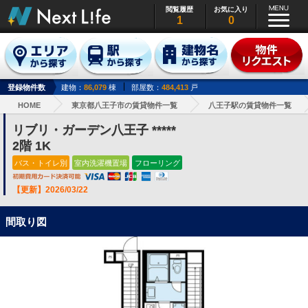
閲覧履歴
お気に入り
1
0
登録物件数
建物：
86,079
棟
部屋数：
484,413
戸
HOME
東京都八王子市の賃貸物件一覧
八王子駅の賃貸物件一覧
リブリ・ガーデン八王子 *****
2階 1K
バス・トイレ別
室内洗濯機置場
フローリング
【更新】2026/03/22
間取り図