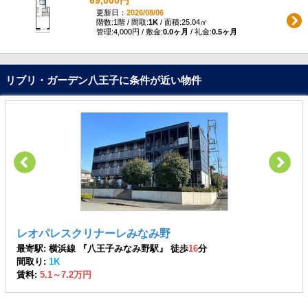
更新日：
2026/08/06
階数:1階 / 間取:
1K
/ 面積:25.04㎡
管理:4,000円 / 敷金:
0.0ヶ月
/ 礼金:
0.5ヶ月
リブリ・ガーデン八王子に条件が近い物件
レオパレスクリナーレみなみ野
最寄駅: 横浜線 『八王子みなみ野駅』 徒歩
16
分
間取り:
1K
賃料:
5.1～7.2万円