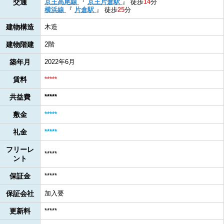
交通
京王高尾線
『
京王片倉駅
』
徒歩
14
分
横浜線
『
片倉駅
』
徒歩
25
分
建物構造
木造
建物階建
2階
築年月
2022年6月
賃料
*****
共益費
*****
敷金
*****
礼金
*****
フリーレ
*****
ント
保証金
*****
保証会社
加入要
更新料
*****