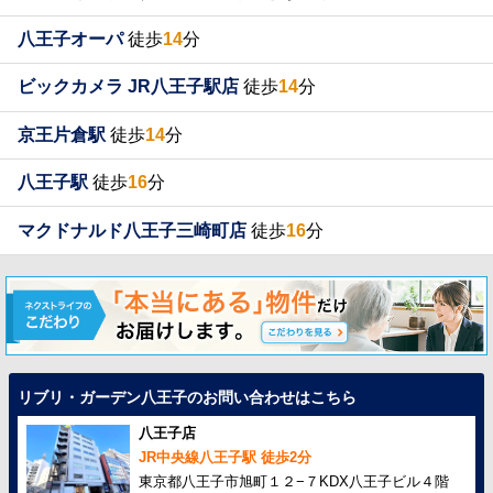
八王子オーパ
徒歩
14
分
ビックカメラ JR八王子駅店
徒歩
14
分
京王片倉駅
徒歩
14
分
八王子駅
徒歩
16
分
マクドナルド八王子三崎町店
徒歩
16
分
リブリ・ガーデン八王子のお問い合わせはこちら
八王子店
JR中央線八王子駅 徒歩2分
東京都八王子市旭町１２−７KDX八王子ビル４階