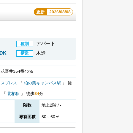
更新
2026/08/08
アパート
種別
DK
木造
構造
花野井354番4の5
クスプレス
『
柏の葉キャンパス駅
』
徒
線
『
北柏駅
』
徒歩
34
分
階数
地上2階 / -
専有面積
50～60㎡