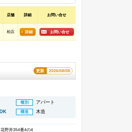
店舗
詳細
お問い合せ
柏店
詳細
お問い合せ
更新
2026/08/08
アパート
種別
DK
木造
構造
花野井354番4の4