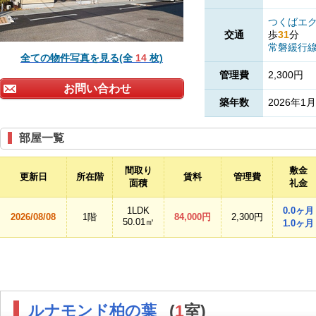
つくばエ
交通
歩
31
分
常磐緩行
全ての物件写真を見る(全
14
枚)
管理費
2,300円
お問い合わせ
築年数
2026年1月
部屋一覧
間取り
敷金
更新日
所在階
賃料
管理費
面積
礼金
1LDK
0.0ヶ月
2026/08/08
1階
84,000円
2,300円
50.01㎡
1.0ヶ月
ルナモンド柏の葉
(
1
室)