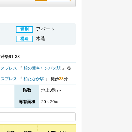
アパート
種別
木造
構造
柴91-33
クスプレス
『
柏の葉キャンパス駅
』
徒
クスプレス
『
柏たなか駅
』
徒歩
28
分
階数
地上3階 / -
専有面積
20～20㎡