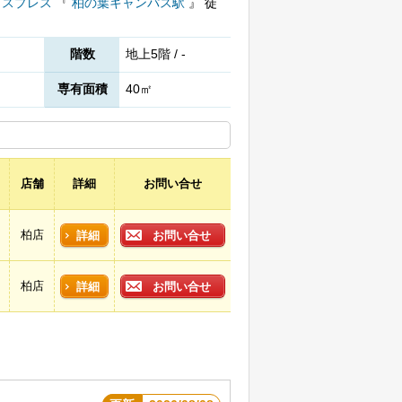
クスプレス
『
柏の葉キャンパス駅
』
徒
階数
地上5階 / -
専有面積
40㎡
店舗
詳細
お問い合せ
柏店
詳細
お問い合せ
柏店
詳細
お問い合せ