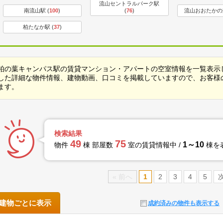
流山セントラルパーク駅
南流山駅 (
100
)
(
76
)
流山おおたかの森
柏たなか駅 (
37
)
柏の葉キャンパス駅の賃貸マンション・アパートの空室情報を一覧表示
した詳細な物件情報、建物動画、口コミを掲載していますので、お客様
ます。
検索結果
49
75
1～10
物件
棟 部屋数
室の賃貸情報中 /
棟を
« 前へ
1
2
3
4
5
次
建物ごとに表示
成約済みの物件も表示する