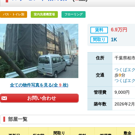
バス・トイレ別
室内洗濯機置場
フローリング
6.9万円
賃料
間取り
1K
住所
千葉県柏市若
つくばエ
交通
歩
9
分
つくばエ
全ての物件写真を見る(全
9
枚)
管理費
9,000円
お問い合わせ
築年数
2026年2月
部屋一覧
間取り
敷金