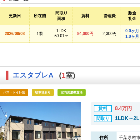
間取り
敷金
更新日
所在階
賃料
管理費
面積
礼金
1LDK
0.0ヶ月
2026/08/08
1階
84,000円
2,300円
50.01㎡
1.0ヶ月
エスタブレA
(
1
室)
バス・トイレ別
駐車場あり
室内洗濯機置場
8.4万円
賃料
1LDK～2L
間取り
住所
千葉県柏市