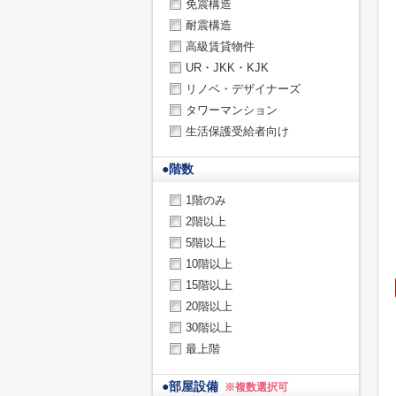
免震構造
耐震構造
高級賃貸物件
UR・JKK・KJK
リノベ・デザイナーズ
タワーマンション
生活保護受給者向け
●
階数
1階のみ
2階以上
5階以上
10階以上
15階以上
20階以上
30階以上
最上階
●
部屋設備
※複数選択可