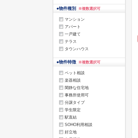
●
物件種別
※複数選択可
マンション
アパート
一戸建て
テラス
タウンハウス
●
物件特徴
※複数選択可
ペット相談
楽器相談
閑静な住宅地
事務所使用可
分譲タイプ
学生限定
駅直結
SOHO利用相談
好立地