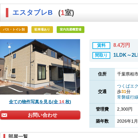
エスタブレB
(
1
室)
バス・トイレ別
駐車場あり
室内洗濯機置場
8.4万円
賃料
1LDK～2L
間取り
住所
千葉県柏市
つくばエ
交通
歩
31
分
常磐緩行
全ての物件写真を見る(全
14
枚)
管理費
2,300円
お問い合わせ
築年数
2026年1月
部屋一覧