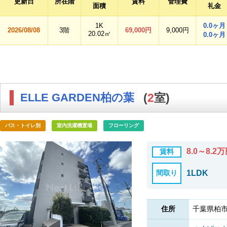
更新日
所在階
賃料
管理費
面積
礼金
1K
0.0ヶ月
2026/08/08
3階
69,000円
9,000円
20.02㎡
0.0ヶ月
ELLE GARDEN柏の葉
(
2
室)
バス・トイレ別
室内洗濯機置場
フローリング
8.0～8.2
賃料
間取り
1LDK
住所
千葉県柏市十