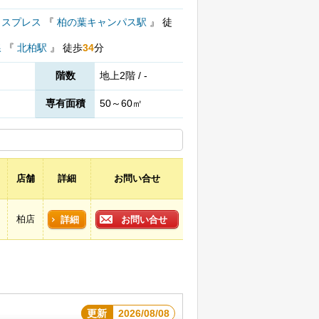
クスプレス
『
柏の葉キャンパス駅
』
徒
線
『
北柏駅
』
徒歩
34
分
階数
地上2階 / -
専有面積
50～60㎡
店舗
詳細
お問い合せ
柏店
詳細
お問い合せ
更新
2026/08/08