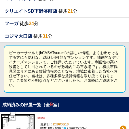
クリエイトSD下野谷町店
徒歩
21
分
フーガ
徒歩
24
分
コジマ大口店
徒歩
31
分
ビーカーサツルミ(bCASATsurumi)の詳しい情報。よくお出かけを
する方にも便利な、2駅利用可能なマンションです。独創的なデザ
イナーズマンションで、ご好評いただいています。利便性の高い
設備として注目されているのが敷地内ごみ置き場です。横浜市鶴
見区エリアにある賃貸情報のことなら、地域に密着した当社へお
任せ下さい。当社は、多種多様な賃貸情報を取り扱っておりま
す。ご要望や不明な点などございましたら、お気軽にご連絡下さ
い。
9
成約済みの部屋一覧（全
室）
*****
更新日：
2026/06/18
階数:1階 / 間取:
1R
/ 面積:22.53㎡