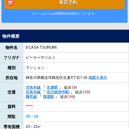
来店予約
フォームからは24時間365日受付しています。
物件概要
物件名
b’CASA TSURUMI
フリガナ
ビーカーサツルミ
種別
マンション
所在地
神奈川県横浜市鶴見区生麦3丁目7‐16
地図を表示
京急本線
『
生麦駅
』
徒歩
1
分
交通
京急本線
『
花月総持寺駅
』
徒歩
12
分
鶴見線
『
国道駅
』
徒歩
14
分
賃料
*****
間取
1R～1K
専有面積
23～23㎡