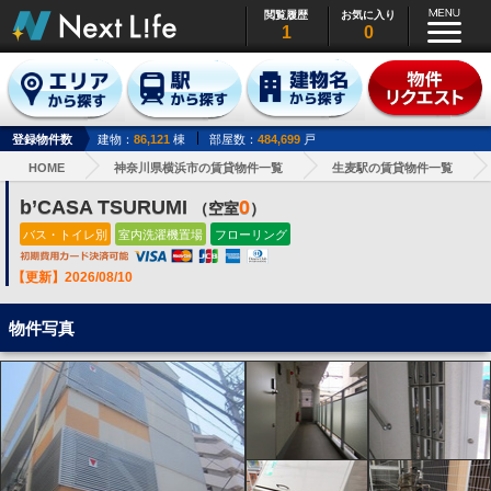
閲覧履歴
お気に入り
1
0
登録物件数
建物：
86,121
棟
部屋数：
484,699
戸
HOME
神奈川県横浜市の賃貸物件一覧
生麦駅の賃貸物件一覧
b’CASA TSURUMI
0
（空室
）
バス・トイレ別
室内洗濯機置場
フローリング
【更新】2026/08/10
物件写真