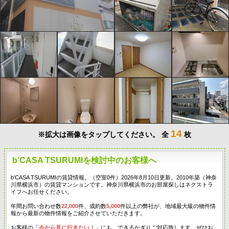
14
※拡大は画像をタップしてください。
全
枚
b’CASA TSURUMIを検討中のお客様へ
b’CASA TSURUMIの賃貸情報。（空室0件）2026年8月10日更新。2010年築（神奈
川県横浜市）の賃貸マンションです。神奈川県横浜市のお部屋探しはネクストラ
イフへお任せください。
年間お問い合わせ数
22,000
件、成約数
5,000
件以上の弊社が、地域最大級の物件情
報から最新の物件情報をご紹介させていただきます。
お客様の「
今から見に行きたい！
」にも、できるかぎりご対応致します。ぜひお