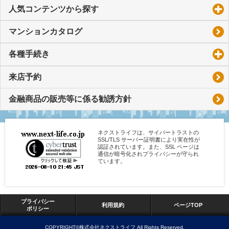
人気コンテンツから探す
click to expand contents
マンションカタログ
各種手続き
click to expand contents
来店予約
金融商品の販売等に係る勧誘方針
ネクストライフは、サイバートラストの
SSL/TLS サーバー証明書により実在性が
認証されています。また、SSL ページは
通信が暗号化されプライバシーが守られ
ています。
プライバシー
利用規約
ページTOP
ポリシー
COPYRIGHT©株式会社ネクストライフ All Rights Reserved.