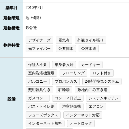
築年月
2010年2月
建物階建
地上4階 / -
建物構造
鉄骨造
デザイナーズ
電気有
外観タイル張り
物件特徴
光ファイバー
公共排水
公営水道
保証人不要
単身者入居
カードキー
室内洗濯機置場
フローリング
ロフト付き
バルコニー
プロパンガス
24時間換気システム
照明器具付き
駐輪場
敷地内ごみ置き場
ガスコンロ
コンロ２口以上
システムキッチン
設備
バス・トイレ別
浴室乾燥機
エアコン
シューズボックス
インターネット対応
インターネット無料
オートロック