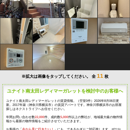
11
※拡大は画像をタップしてください。
全
枚
ユナイト南太田レディマーガレットを検討中のお客様へ
ユナイト南太田レディマーガレットの賃貸情報。（空室0件）2026年8月06日更
新。2017年築（神奈川県横浜市）の賃貸アパートです。神奈川県横浜市のお部屋
探しはネクストライフへお任せください。
年間お問い合わせ数
22,000
件、成約数
5,000
件以上の弊社が、地域最大級の物件情
報から最新の物件情報をご紹介させていただきます。
お客様の「
今から見に行きたい！
」にも、できるかぎりご対応致します。ぜひお