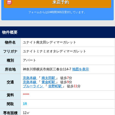
来店予約
フォームからは24時間365日受付しています。
物件概要
物件名
ユナイト南太田レディマーガレット
フリガナ
ユナイトミナミオオタレディマーガレット
種別
アパート
所在地
神奈川県横浜市南区三春台114-7
地図を表示
京急本線
『
南太田駅
』
徒歩
7
分
交通
京急本線
『
黄金町駅
』
徒歩
9
分
ブルーライン
『
吉野町駅
』
徒歩
11
分
賃料
*****
間取
1R
専有面積
12㎡