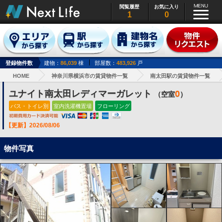
閲覧履歴
お気に入り
1
0
登録物件数
建物：
86,039
棟
部屋数：
483,926
戸
HOME
神奈川県横浜市の賃貸物件一覧
南太田駅の賃貸物件一覧
ユナイト南太田レディマーガレット
0
（空室
）
バス・トイレ別
室内洗濯機置場
フローリング
【更新】2026/08/06
物件写真