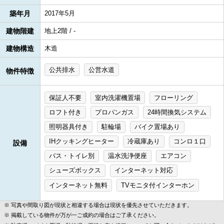
築年月
2017年5月
建物階建
地上2階 / -
建物構造
木造
公共排水
公営水道
物件特徴
保証人不要
室内洗濯機置場
フローリング
ロフト付き
プロパンガス
24時間換気システム
照明器具付き
駐輪場
バイク置場あり
IHクッキングヒーター
冷蔵庫あり
コンロ１口
設備
バス・トイレ別
温水洗浄便座
エアコン
シューズボックス
インターネット対応
インターネット無料
TVモニタ付インターホン
写真や間取り図が現状と相違する場合は現状を優先させていただきます。
掲載している物件が万が一ご成約の場合はご了承ください。