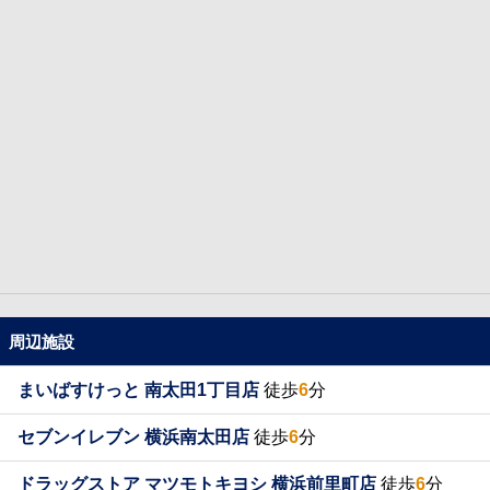
周辺施設
まいばすけっと 南太田1丁目店
徒歩
6
分
セブンイレブン 横浜南太田店
徒歩
6
分
ドラッグストア マツモトキヨシ 横浜前里町店
徒歩
6
分