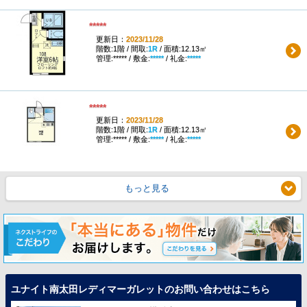
*****
更新日：
2023/11/28
階数:1階 / 間取:
1R
/ 面積:12.13㎡
管理:***** / 敷金:
*****
/ 礼金:
*****
*****
更新日：
2023/11/28
階数:1階 / 間取:
1R
/ 面積:12.13㎡
管理:***** / 敷金:
*****
/ 礼金:
*****
もっと見る
ユナイト南太田レディマーガレットのお問い合わせはこちら