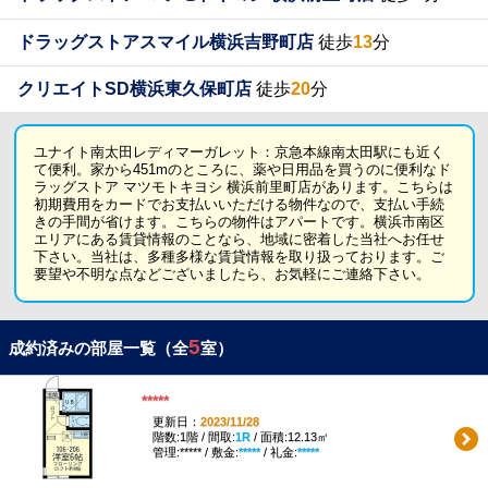
ドラッグストアスマイル横浜吉野町店
徒歩
13
分
クリエイトSD横浜東久保町店
徒歩
20
分
ユナイト南太田レディマーガレット：京急本線南太田駅にも近く
て便利。家から451mのところに、薬や日用品を買うのに便利なド
ラッグストア マツモトキヨシ 横浜前里町店があります。こちらは
初期費用をカードでお支払いいただける物件なので、支払い手続
きの手間が省けます。こちらの物件はアパートです。横浜市南区
エリアにある賃貸情報のことなら、地域に密着した当社へお任せ
下さい。当社は、多種多様な賃貸情報を取り扱っております。ご
要望や不明な点などございましたら、お気軽にご連絡下さい。
5
成約済みの部屋一覧（全
室）
*****
更新日：
2023/11/28
階数:1階 / 間取:
1R
/ 面積:12.13㎡
管理:***** / 敷金:
*****
/ 礼金:
*****