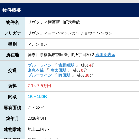
物件概要
物件名
リヴシティ横濱新川町弐番館
フリガナ
リヴシティヨコハマシンカワチョウニバンカン
種別
マンション
所在地
神奈川県横浜市南区新川町5丁目30-2
地図を表示
ブルーライン
『
吉野町駅
』
徒歩
4
分
交通
京急本線
『
南太田駅
』
徒歩
8
分
ブルーライン
『
蒔田駅
』
徒歩
10
分
賃料
7.1～7.5万円
間取
1K～1LDK
専有面積
21～32㎡
築年月
2019年9月
建物階建
地上11階 / -