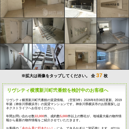
37
※拡大は画像をタップしてください。
全
枚
リヴシティ横濱新川町弐番館を検討中のお客様へ
リヴシティ横濱新川町弐番館の賃貸情報。（空室3件）2026年8月08日更新。2019
年築（神奈川県横浜市）の賃貸マンションです。神奈川県横浜市のお部屋探しは
ネクストライフへお任せください。
年間お問い合わせ数
22,000
件、成約数
5,000
件以上の弊社が、地域最大級の物件情
報から最新の物件情報をご紹介させていただきます。
お客様の「
今から見に行きたい！
」にも、できるかぎりご対応致します。ぜひお