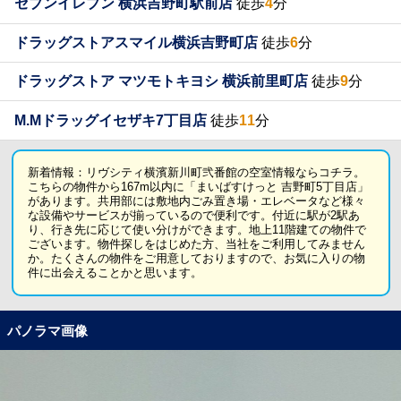
セブンイレブン 横浜吉野町駅前店
徒歩
4
分
ドラッグストアスマイル横浜吉野町店
徒歩
6
分
ドラッグストア マツモトキヨシ 横浜前里町店
徒歩
9
分
M.Mドラッグイセザキ7丁目店
徒歩
11
分
新着情報：リヴシティ横濱新川町弐番館の空室情報ならコチラ。
こちらの物件から167m以内に「まいばすけっと 吉野町5丁目店」
があります。共用部には敷地内ごみ置き場・エレベータなど様々
な設備やサービスが揃っているので便利です。付近に駅が2駅あ
り、行き先に応じて使い分けができます。地上11階建ての物件で
ございます。物件探しをはじめた方、当社をご利用してみません
か。たくさんの物件をご用意しておりますので、お気に入りの物
件に出会えることかと思います。
パノラマ画像