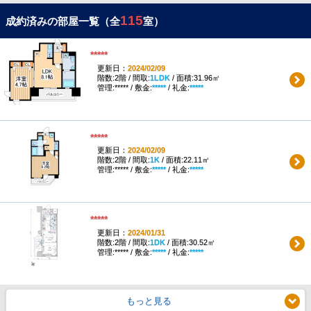
115
成約済みの部屋一覧（全
室）
*****
更新日：
2024/02/09
階数:2階 / 間取:
1LDK
/ 面積:31.96㎡
管理:***** / 敷金:
*****
/ 礼金:
*****
*****
更新日：
2024/02/09
階数:2階 / 間取:
1K
/ 面積:22.11㎡
管理:***** / 敷金:
*****
/ 礼金:
*****
*****
更新日：
2024/01/31
階数:2階 / 間取:
1DK
/ 面積:30.52㎡
管理:***** / 敷金:
*****
/ 礼金:
*****
もっと見る