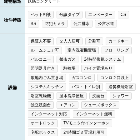
建物構造
鉄筋コンクリート
ペット相談
分譲タイプ
エレベーター
CS
物件特徴
BS
防犯カメラ
公共排水
公営水道
保証人不要
２人入居可
分割可
カードキー
ルームシェア可
室内洗濯機置場
フローリング
バルコニー
都市ガス
24時間換気システム
照明器具付き
駐輪場
バイク置場あり
敷地内ごみ置き場
ガスコンロ
コンロ２口以上
システムキッチン
バス・トイレ別
追焚機能浴室
設備
浴室乾燥機
温水洗浄便座
洗面台
シャワー
独立洗面台
エアコン
シューズボックス
インターネット対応
インターネット無料
オートロック
TVモニタ付インターホン
宅配ボックス
24時間ゴミ置場利用可