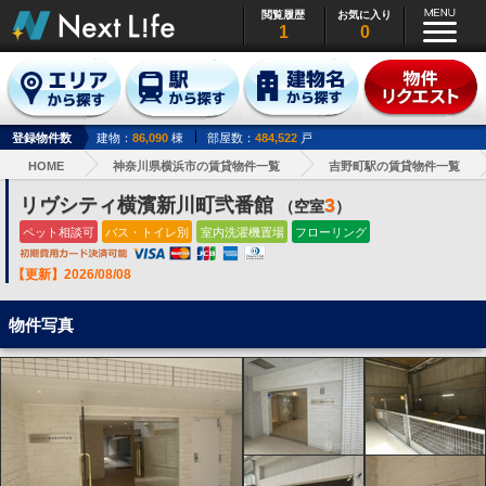
閲覧履歴
お気に入り
1
0
登録物件数
建物：
86,090
棟
部屋数：
484,522
戸
HOME
神奈川県横浜市の賃貸物件一覧
吉野町駅の賃貸物件一覧
リヴシティ横濱新川町弐番館
3
（空室
）
ペット相談可
バス・トイレ別
室内洗濯機置場
フローリング
【更新】2026/08/08
物件写真