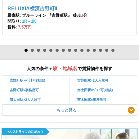
RELUXIA横濱吉野町II
最寄駅: ブルーライン 『吉野町駅』 徒歩
3
分
間取り:
1R～1K
賃料:
7.5万円
駅・地域名
人気の条件＋
で賃貸物件を探す
吉野町駅×ﾍﾟｯﾄ可(相談)
吉野町駅×2人入居可
吉野町駅×事務所可
南太田駅×ﾍﾟｯﾄ可(相談)
南太田駅×2人入居可
南太田駅×事務所可
もっと見る