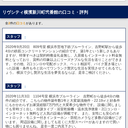
リヴシティ横濱新川町弐番館の口コミ・評判
全
2
件の
口コミ
があります。
スタッフ
-
2020年9月20日 809号室 横浜市営地下鉄ブルーライン、吉野町駅から徒歩
4分の鉄筋コンクリートマンションの紹介です。 築1年という新しさもあり
ますが、特筆すべきは契約時敷金礼金無し、入居後もインターネット料金無
料となっており、賃料の印象以上にリーズナブルな生活を送りことができま
す。 その他、2口コンロや宅配ボックス、ペット相談可、バイク置き場とい
った設備・条件も今と比べてワンランク贅沢な生活を実現させてくれるでし
ょう。 横浜で少し贅沢な生活を夢見るならば、是非ご検討ください。
スタッフ
-
2020年11月3日 1104号室 横浜市ブルーライン 吉野町から徒歩4分の物
件の紹介です。 こちらの物件築年数1年と大変築浅物件・22.19㎡と好条件
にもかかわらずお家賃総額7万円代と大変希少な物件です。 設備に関しまし
ても常時ゴミ出し・分譲タイプ・浴室乾燥機・温水洗浄便座・2口コンロ・
インターネット無料など人気の設備が満載です。 また、女性にも安心のオ
ートロック・モニター付きインターホン・防犯カメラなど多数の設備がござ
います。 周辺設備に関しましても近くに大型スーパーがありますので買い
物にも困りませんね。 是非一度ご内見下さい。