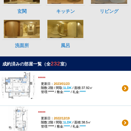
232
成約済みの部屋一覧（全
室）
*****
更新日：
2023/01/23
階数:2階 / 間取:
1LDK
/ 面積:37.92㎡
管理:***** / 敷金:
*****
/ 礼金:
*****
*****
更新日：
2022/12/19
階数:2階 / 間取:
1LDK
/ 面積:38.5㎡
管理:***** / 敷金:
*****
/ 礼金:
*****