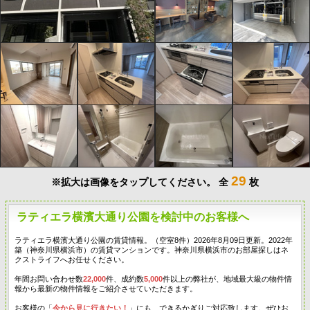
29
※拡大は画像をタップしてください。
全
枚
ラティエラ横濱大通り公園を検討中のお客様へ
ラティエラ横濱大通り公園の賃貸情報。（空室8件）2026年8月09日更新。2022年
築（神奈川県横浜市）の賃貸マンションです。神奈川県横浜市のお部屋探しはネ
クストライフへお任せください。
年間お問い合わせ数
22,000
件、成約数
5,000
件以上の弊社が、地域最大級の物件情
報から最新の物件情報をご紹介させていただきます。
お客様の「
今から見に行きたい！
」にも、できるかぎりご対応致します。ぜひお