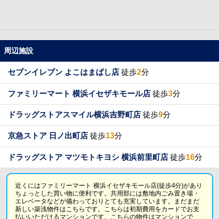
周辺施設
セブンイレブン よこはまばし店
徒歩
2
分
ファミリーマート 横浜イセザキモール店
徒歩
3
分
ドラッグストアスマイル横浜吉野町店
徒歩
9
分
京急ストア 日ノ出町店
徒歩
13
分
ドラッグストア マツモトキヨシ 横浜前里町店
徒歩
16
分
近くにはファミリーマート 横浜イセザキモール店(徒歩4分)があり
ちょっとした買い物に便利です。共用部には敷地内ごみ置き場・
エレベータなどが備わっておりとても充実しています。まだまだ
新しい築浅物件はこちらです。こちらは初期費用をカードでお支
払いいただけるマンションです。こちらの物件はマンションで