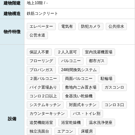
建物階建
地上10階 / -
建物構造
鉄筋コンクリート
エレベーター
電気有
防犯カメラ
公共排水
物件特徴
公営水道
保証人不要
２人入居可
室内洗濯機置場
フローリング
バルコニー
都市ガス
プロパンガス
24時間換気システム
２面バルコニー
両面バルコニー
駐輪場
バイク置場あり
敷地内ごみ置き場
ガスコンロ
コンロ２口以上
食器洗い乾燥機
システムキッチン
対面式キッチン
コンロ３口
カウンターキッチン
バス・トイレ別
設備
追焚機能浴室
浴室乾燥機
温水洗浄便座
独立洗面台
エアコン
床暖房