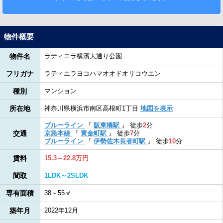
物件概要
物件名
ラティエラ横濱大通り公園
フリガナ
ラティエラヨコハマオオドオリコウエン
種別
マンション
所在地
神奈川県横浜市南区高根町1丁目
地図を表示
ブルーライン
『
阪東橋駅
』
徒歩
2
分
交通
京急本線
『
黄金町駅
』
徒歩
7
分
ブルーライン
『
伊勢佐木長者町駅
』
徒歩
10
分
賃料
15.3～22.8万円
間取
1LDK～2SLDK
専有面積
38～55㎡
築年月
2022年12月