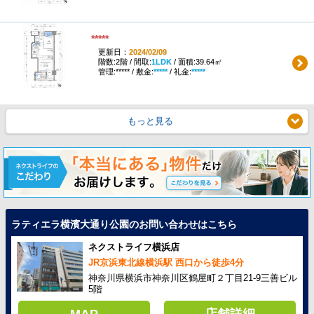
*****
更新日：
2024/02/09
階数:2階 / 間取:
1LDK
/ 面積:39.64㎡
管理:***** / 敷金:
*****
/ 礼金:
*****
もっと見る
ラティエラ横濱大通り公園のお問い合わせはこちら
ネクストライフ横浜店
JR京浜東北線横浜駅 西口から徒歩4分
神奈川県横浜市神奈川区鶴屋町２丁目21-9三善ビル
5階
MAP
店舗詳細