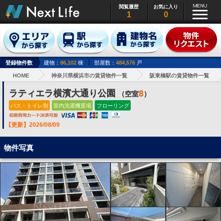
閲覧履歴
お気に入り
1
0
登録物件数
建物：
86,102
棟
部屋数：
484,576
戸
HOME
神奈川県横浜市の賃貸物件一覧
阪東橋駅の賃貸物件一覧
ラティエラ横濱大通り公園
8
（空室
）
バス・トイレ別
室内洗濯機置場
フローリング
【更新】2026/08/09
物件写真