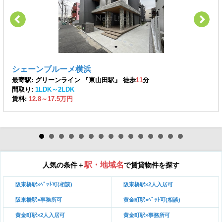
シェーンブルーメ横浜
最寄駅: グリーンライン 『東山田駅』 徒歩
11
分
間取り:
1LDK～2LDK
賃料:
12.8～17.5万円
駅・地域名
人気の条件＋
で賃貸物件を探す
阪東橋駅×ﾍﾟｯﾄ可(相談)
阪東橋駅×2人入居可
阪東橋駅×事務所可
黄金町駅×ﾍﾟｯﾄ可(相談)
黄金町駅×2人入居可
黄金町駅×事務所可