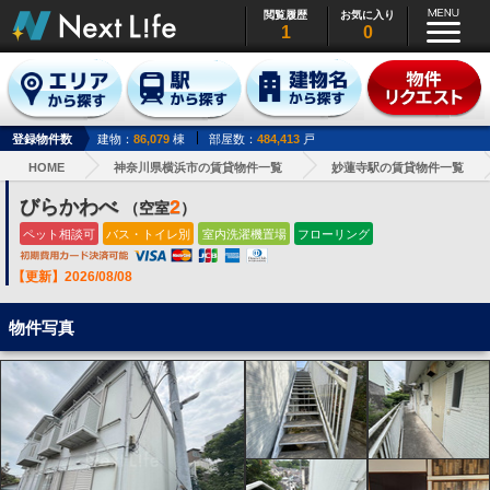
閲覧履歴
お気に入り
1
0
登録物件数
建物：
86,079
棟
部屋数：
484,413
戸
HOME
神奈川県横浜市の賃貸物件一覧
妙蓮寺駅の賃貸物件一覧
びらかわべ
2
（空室
）
ペット相談可
バス・トイレ別
室内洗濯機置場
フローリング
【更新】2026/08/08
物件写真