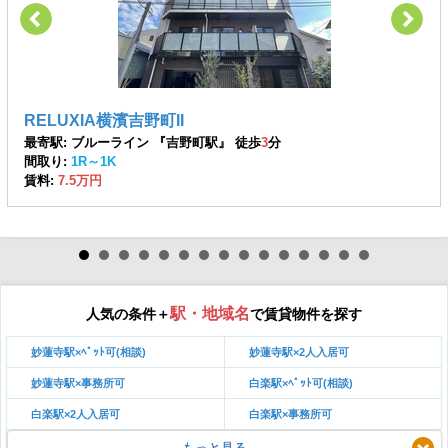
RELUXIA横濱吉野町II
最寄駅: ブルーライン 『吉野町駅』 徒歩
3
分
間取り:
1R～1K
賃料:
7.5万円
駅・地域名
人気の条件＋
で賃貸物件を探す
妙蓮寺駅×ﾍﾟｯﾄ可(相談)
妙蓮寺駅×2人入居可
妙蓮寺駅×事務所可
白楽駅×ﾍﾟｯﾄ可(相談)
白楽駅×2人入居可
白楽駅×事務所可
もっと見る