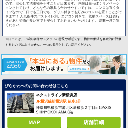
ので、安心して洗濯物を干すことが出来ます。 内装は白っぽくリノベーシ
ョンされており、どんな色の家具も合わせやすいですね。 コンロは置くタ
イプなので二口でも三口でも、グリル付きでも好みのコンロを置くことがで
きます！ 人気条件のバストイレ別、エアコン付きで、収納スペースは奥行
きがあり荷物が多い方でも安心してお住まいいただけます。 是非一度ご覧
ください。
※口コミは、ご成約者様やスタッフの意見や感想です。物件の価値を客観的に評価
するものではありません。一つの参考としてご活用ください。
びらかわべのお問い合わせはこちら
ネクストライフ新横浜店
JR横浜線新横浜駅 徒歩3分
神奈川県横浜市港北区新横浜２丁目5-19AXIS
SHINYOKOHAMA 6階
MAP
店舗詳細