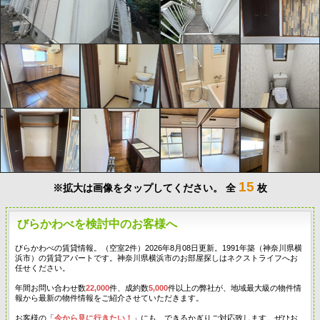
15
※拡大は画像をタップしてください。
全
枚
びらかわべを検討中のお客様へ
びらかわべの賃貸情報。（空室2件）2026年8月08日更新。1991年築（神奈川県横
浜市）の賃貸アパートです。神奈川県横浜市のお部屋探しはネクストライフへお
任せください。
年間お問い合わせ数
22,000
件、成約数
5,000
件以上の弊社が、地域最大級の物件情
報から最新の物件情報をご紹介させていただきます。
お客様の「
今から見に行きたい！
」にも、できるかぎりご対応致します。ぜひお