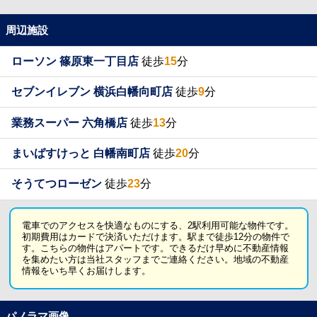
周辺施設
ローソン 篠原東一丁目店
徒歩
15
分
セブンイレブン 横浜白幡向町店
徒歩
9
分
業務スーパー 六角橋店
徒歩
13
分
まいばすけっと 白幡南町店
徒歩
20
分
そうてつローゼン
徒歩
23
分
電車でのアクセスを快適なものにする、2駅利用可能な物件です。
初期費用はカードで決済いただけます。駅まで徒歩12分の物件で
す。こちらの物件はアパートです。できるだけ早めに不動産情報
を集めたい方は当社スタッフまでご連絡ください。地域の不動産
情報をいち早くお届けします。
パノラマ画像