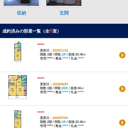
5
成約済みの部屋一覧（全
室）
*****
更新日：
2024/11/12
階数:1階 / 間取:
1R
/ 面積:20.46㎡
管理:***** / 敷金:
*****
/ 礼金:
*****
*****
更新日：
2025/05/20
階数:1階 / 間取:
2DK
/ 面積:46㎡
管理:***** / 敷金:
*****
/ 礼金:
*****
*****
更新日：
2024/07/04
階数:2階 / 間取:
1R
/ 面積:20.46㎡
管理:***** / 敷金:
*****
/ 礼金:
*****