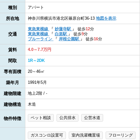
種別
アパート
所在地
神奈川県横浜市港北区篠原台町36-13
地図を表示
東急東横線
『
妙蓮寺駅
』
徒歩
12
分
交通
東急東横線
『
白楽駅
』
徒歩
9
分
ブルーライン
『
岸根公園駅
』
徒歩
16
分
賃料
4.0～7.7万円
間取
1R～2DK
専有面積
20～46㎡
築年月
1991年5月
建物階建
地上2階 / -
建物構造
木造
ペット相談
公共排水
公営水道
物件特徴
ガスコンロ設置可
室内洗濯機置場
フローリング