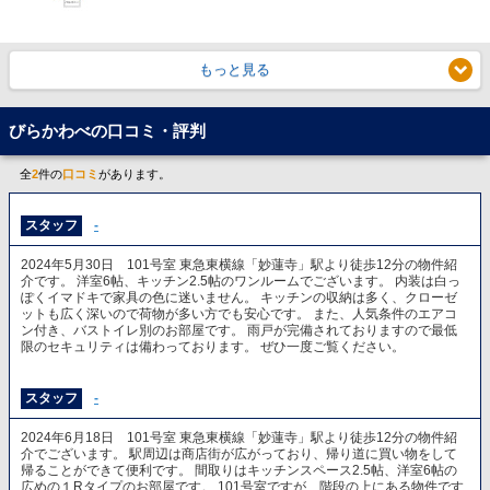
もっと見る
びらかわべの口コミ・評判
全
2
件の
口コミ
があります。
スタッフ
-
2024年5月30日 101号室 東急東横線「妙蓮寺」駅より徒歩12分の物件紹
介です。 洋室6帖、キッチン2.5帖のワンルームでございます。 内装は白っ
ぽくイマドキで家具の色に迷いません。 キッチンの収納は多く、クローゼ
ットも広く深いので荷物が多い方でも安心です。 また、人気条件のエアコ
ン付き、バストイレ別のお部屋です。 雨戸が完備されておりますので最低
限のセキュリティは備わっております。 ぜひ一度ご覧ください。
スタッフ
-
2024年6月18日 101号室 東急東横線「妙蓮寺」駅より徒歩12分の物件紹
介でございます。 駅周辺は商店街が広がっており、帰り道に買い物をして
帰ることができて便利です。 間取りはキッチンスペース2.5帖、洋室6帖の
広めの１Rタイプのお部屋です。 101号室ですが、階段の上にある物件です