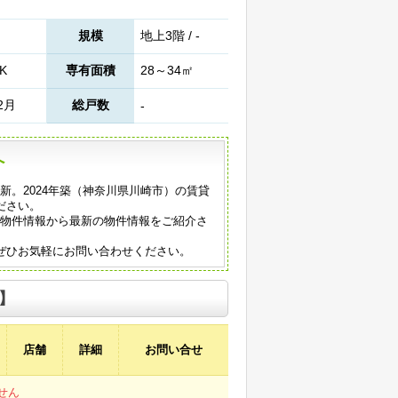
規模
地上3階 / -
K
専有面積
28～34㎡
2月
総戸数
-
へ
日更新。2024年築（神奈川県川崎市）の賃貸
ださい。
の物件情報から最新の物件情報をご紹介さ
ぜひお気軽にお問い合わせください。
】
店舗
詳細
お問い合せ
せん