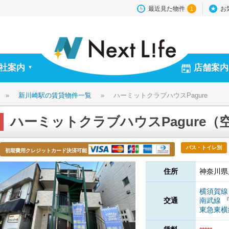
最近見た物件
お
1
社案内
店舗案内
▼
»
新川崎駅の賃貸物件一覧
»
ハーミットクラブハウスPagure
ハーミットクラブハウスPagure（
バス・トイレ別
初期費用クレジットカード決済可能
住所
神奈川県
横須賀
交通
南武線
東急東