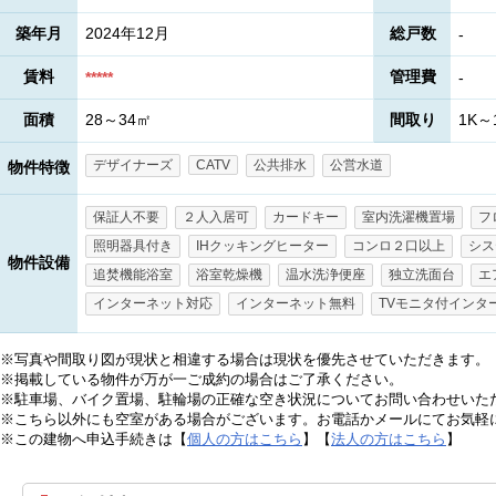
築年月
2024年12月
総戸数
-
賃料
管理費
*****
-
面積
28～34㎡
間取り
1K～
デザイナーズ
CATV
公共排水
公営水道
物件特徴
保証人不要
２人入居可
カードキー
室内洗濯機置場
フ
照明器具付き
IHクッキングヒーター
コンロ２口以上
シス
物件設備
追焚機能浴室
浴室乾燥機
温水洗浄便座
独立洗面台
エ
インターネット対応
インターネット無料
TVモニタ付インタ
※写真や間取り図が現状と相違する場合は現状を優先させていただきます。
※掲載している物件が万が一ご成約の場合はご了承ください。
※駐車場、バイク置場、駐輪場の正確な空き状況についてお問い合わせいた
※こちら以外にも空室がある場合がございます。お電話かメールにてお気軽
※この建物へ申込手続きは【
個人の方はこちら
】【
法人の方はこちら
】