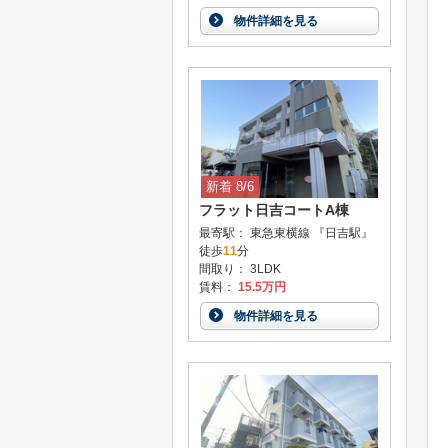
物件詳細を見る
新着 8/6
フラット日吉コートA棟
最寄駅： 東急東横線 『日吉駅』
徒歩
11
分
間取り： 3LDK
賃料：
15.5万円
物件詳細を見る