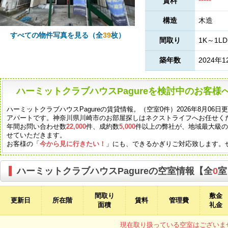
賃料
*****
構造
木造
すべての物件写真を見る（全
39
枚）
間取り
1K～1LD
築年数
2024年1
ハーミットクラブハウスPagureを検討中のお客様
ハーミットクラブハウスPagureの賃貸情報。（空室0件）2026年8月06
アパートです。神奈川県川崎市のお部屋探しはネクストライフへお任せく
年間お問い合わせ数
22,000
件、成約数
5,000
件以上の弊社が、地域最大級
せていただきます。
お客様の「
今から見に行きたい！
」にも、できるかぎりご対応致します。
ハーミットクラブハウスPagureの空室情報【全
0
室
間取り
敷金
更新日
所在階
賃料
管理費
面積
礼金
現在取り扱っている空室はございま