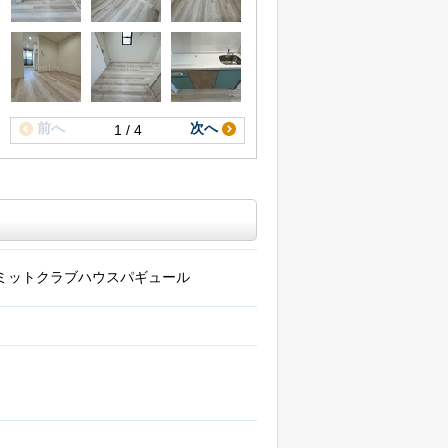
前へ
次へ
1 / 4
ミットクラブハウスパギュール
階