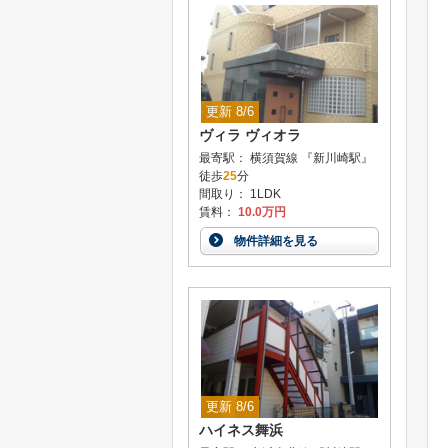
更新 8/6
ヴィラ ヴィオラ
最寄駅： 横須賀線 『新川崎駅』
徒歩
25
分
間取り： 1LDK
賃料：
10.0万円
物件詳細を見る
更新 8/6
ハイネス舞浜