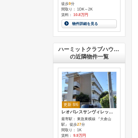
徒歩
9
分
間取り： 1DK～2K
賃料：
10.8万円
物件詳細を見る
ハーミットクラブハウスPagure
の近隣物件一覧
更新 8/6
レオパレスサンヴィレッジ20
最寄駅： 東急東横線 『大倉山
駅』 徒歩
27
分
間取り： 1K
賃料：
9.9万円