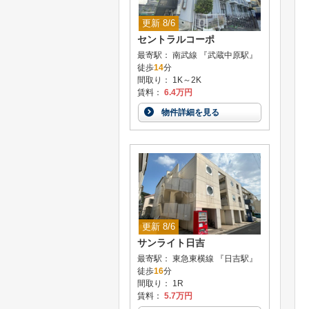
更新 8/6
セントラルコーポ
最寄駅： 南武線 『武蔵中原駅』
徒歩
14
分
間取り： 1K～2K
賃料：
6.4万円
物件詳細を見る
更新 8/6
サンライト日吉
最寄駅： 東急東横線 『日吉駅』
徒歩
16
分
間取り： 1R
賃料：
5.7万円