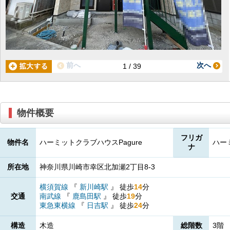
前へ
次へ
1 / 39
物件概要
フリガ
物件名
ハーミットクラブハウスPagure
ハー
ナ
所在地
神奈川県川崎市幸区北加瀬2丁目8-3
横須賀線
『
新川崎駅
』
徒歩
14
分
交通
南武線
『
鹿島田駅
』
徒歩
19
分
東急東横線
『
日吉駅
』
徒歩
24
分
構造
木造
総階数
3