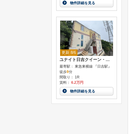
物件詳細を見る
更新 8/6
ユナイト日吉クイーン・マカダミア
最寄駅： 東急東横線 『日吉駅』
徒歩
9
分
間取り： 1R
賃料：
6.2万円
物件詳細を見る