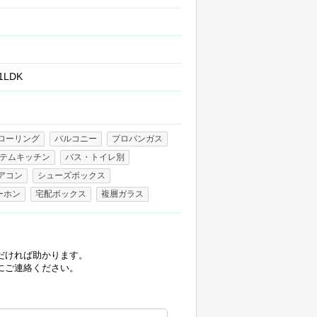
1LDK
ローリング
バルコニー
プロパンガス
テムキッチン
バス・トイレ別
アコン
シューズボックス
ーホン
宅配ボックス
複層ガラス
だければ助かります。
にご連絡ください。