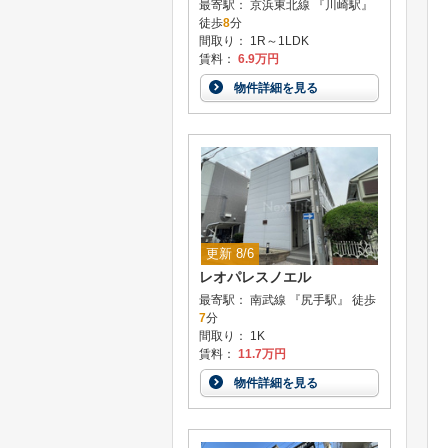
最寄駅： 京浜東北線 『川崎駅』
徒歩
8
分
間取り： 1R～1LDK
賃料：
6.9万円
物件詳細を見る
更新 8/6
レオパレスノエル
最寄駅： 南武線 『尻手駅』 徒歩
7
分
間取り： 1K
賃料：
11.7万円
物件詳細を見る