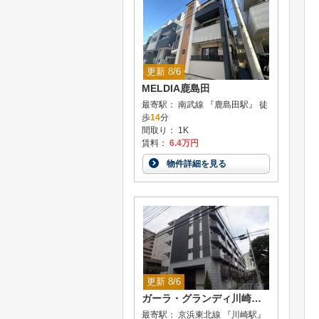
更新 8/6
MELDIA鹿島田
最寄駅： 南武線 『鹿島田駅』 徒
歩
14
分
間取り： 1K
賃料：
6.4万円
物件詳細を見る
更新 8/6
ガーラ・グランディ川崎西口
最寄駅： 京浜東北線 『川崎駅』