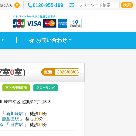
0120-955-199
気に入り
0
お問い合わせ
▼
▼
空室
0
室）
更新
2026/08/06
室内洗濯機置場
フローリング
川崎市幸区北加瀬2丁目8-3
線
『
新川崎駅
』
徒歩
14
分
『
鹿島田駅
』
徒歩
19
分
横線
『
日吉駅
』
徒歩
24
分