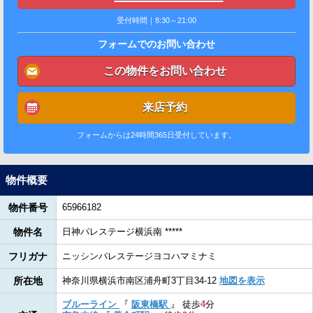
受付時間｜8:30～21:00
フォームでのお問い合わせ
この物件をお問い合わせ
来店予約
フォームからは24時間365日受付しています。
物件概要
物件番号
65966182
物件名
日神パレステージ横浜南 *****
フリガナ
ニッシンパレステージヨコハマミナミ
所在地
神奈川県横浜市南区浦舟町3丁目34-12
地図を表示
ブルーライン
『
阪東橋駅
』
徒歩
4
分