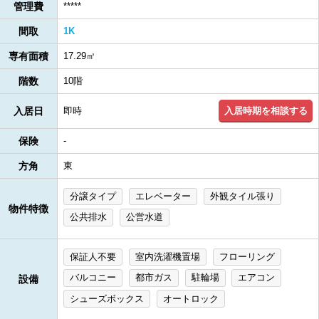
管理費
*****
間取
1K
専有面積
17.29㎡
階数
10階
入居時期を相談する
入居日
即時
保険
-
方角
東
分譲タイプ
エレベーター
外観タイル張り
物件特徴
公共排水
公営水道
保証人不要
室内洗濯機置場
フローリング
バルコニー
都市ガス
駐輪場
エアコン
設備
シューズボックス
オートロック