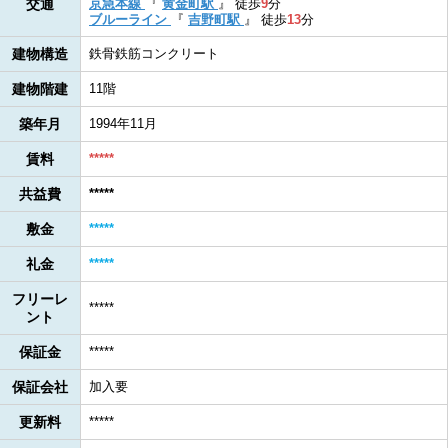
交通
京急本線
『
黄金町駅
』
徒歩
9
分
ブルーライン
『
吉野町駅
』
徒歩
13
分
建物構造
鉄骨鉄筋コンクリート
建物階建
11階
築年月
1994年11月
賃料
*****
共益費
*****
敷金
*****
礼金
*****
フリーレ
*****
ント
保証金
*****
保証会社
加入要
更新料
*****