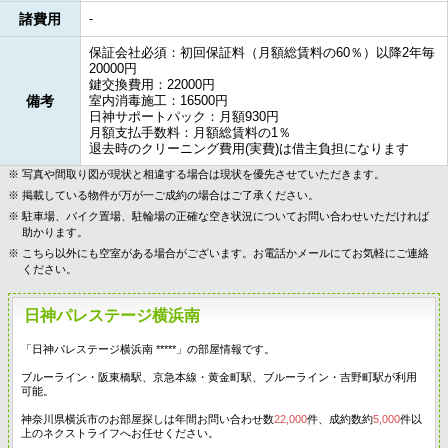
諸費用
-
保証会社必須：初回保証料（月額総賃料の60％）以降2年毎
20000円
鍵交換費用：22000円
備考
室内消毒施工：16500円
日神サポートパック：月額930円
月額支払手数料：月額総賃料の1％
退去時のクリーニング費用(実費)は借主負担になります
写真や間取り図が現状と相違する場合は現状を優先させていただきます。
掲載している物件が万が一ご成約の場合はご了承ください。
駐車場、バイク置場、駐輪場の正確な空き状況についてお問い合わせいただければ
助かります。
こちら以外にも空室がある場合がございます。お電話かメールにてお気軽にご連絡
ください。
日神パレステージ横浜南
「日神パレステージ横浜南 *****」の部屋情報です。
ブルーライン・阪東橋駅、京急本線・黄金町駅、ブルーライン・吉野町駅が利用
可能。
神奈川県横浜市のお部屋探しは年間お問い合わせ数
22,000
件、成約数約
5,000
件以
上のネクストライフへお任せください。