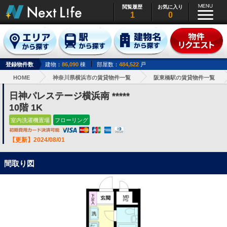
閲覧履歴
お気に入り
1
0
登録物件数
建物：
86,090
棟
部屋数：
484,522
戸
HOME
神奈川県横浜市の賃貸物件一覧
阪東橋駅の賃貸物件一覧
日神パレステージ横浜南 *****
10階 1K
室内洗濯機置場
フローリング
【更新】2024/08/01
間取り図