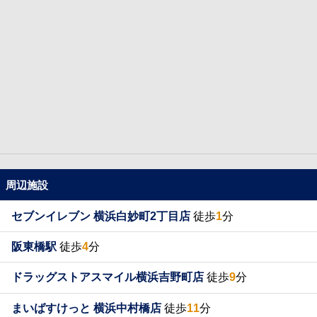
周辺施設
セブンイレブン 横浜白妙町2丁目店
徒歩
1
分
阪東橋駅
徒歩
4
分
ドラッグストアスマイル横浜吉野町店
徒歩
9
分
まいばすけっと 横浜中村橋店
徒歩
11
分