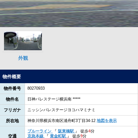
物件概要
物件番号
80270933
物件名
日神パレステージ横浜南 *****
フリガナ
ニッシンパレステージヨコハマミナミ
所在地
神奈川県横浜市南区浦舟町3丁目34-12
地図を表示
ブルーライン
『
阪東橋駅
』
徒歩
4
分
交通
京急本線
『
黄金町駅
』
徒歩
9
分