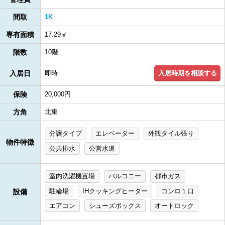
間取
1K
専有面積
17.29㎡
階数
10階
入居時期を相談する
入居日
即時
保険
20,000円
方角
北東
分譲タイプ
エレベーター
外観タイル張り
物件特徴
公共排水
公営水道
室内洗濯機置場
バルコニー
都市ガス
駐輪場
IHクッキングヒーター
コンロ１口
設備
エアコン
シューズボックス
オートロック