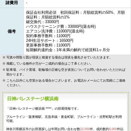
諸費用
-
保証会社利用必須 初回保証料：月額総賃料の50%、月額
保証料：月額総賃料の1%
鍵交換代：33000円
ハウスクリーニング費：33000円(退去時)
備考
エアコン洗浄費：11000円(退去時)
契約事務手数料：11000円
24H生活サポート：16500円
更新事務手数料：11000円
短期解約違約金：1年未満の解約で総賃料1ヶ月分
写真や間取り図が現状と相違する場合は現状を優先させていただきます。
掲載している物件が万が一ご成約の場合はご了承ください。
駐車場、バイク置場、駐輪場の正確な空き状況についてお問い合わせいただければ
助かります。
こちら以外にも空室がある場合がございます。お電話かメールにてお気軽にご連絡
ください。
日神パレステージ横浜南
「日神パレステージ横浜南 *****」の部屋情報です。
ブルーライン・阪東橋駅、京急本線・黄金町駅、ブルーライン・吉野町駅が利用
可能。
神奈川県横浜市のお部屋探しは年間お問い合わせ数
22,000
件、成約数約
5,000
件以