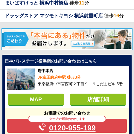
まいばすけっと 横浜中村橋店
徒歩
11
分
ドラッグストア マツモトキヨシ 横浜前里町店
徒歩
16
分
日神パレステージ横浜南のお問い合わせはこちら
府中本店
JR京王線府中駅 徒歩3分
東京都府中市宮西町２丁目９－９こだまビル 3階
MAP
店舗詳細
お電話でのお問い合わせ
タップで電話がかかります
0120-955-199