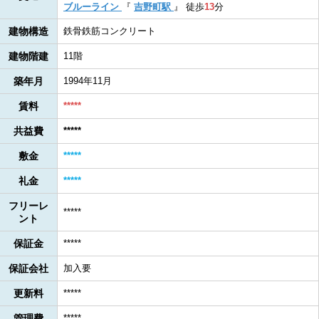
ブルーライン
『
吉野町駅
』
徒歩
13
分
建物構造
鉄骨鉄筋コンクリート
建物階建
11階
築年月
1994年11月
賃料
*****
共益費
*****
敷金
*****
礼金
*****
フリーレ
*****
ント
保証金
*****
保証会社
加入要
更新料
*****
管理費
*****