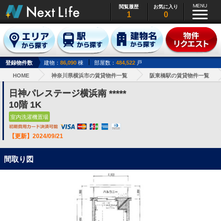
閲覧履歴
お気に入り
1
0
登録物件数
建物：
86,090
棟
部屋数：
484,522
戸
HOME
神奈川県横浜市の賃貸物件一覧
阪東橋駅の賃貸物件一覧
日神パレステージ横浜南 *****
10階 1K
室内洗濯機置場
【更新】2024/09/21
間取り図