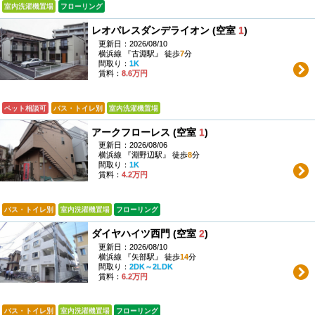
室内洗濯機置場
フローリング
レオパレスダンデライオン (空室
1
)
更新日：2026/08/10
横浜線 『古淵駅』 徒歩
7
分
間取り：
1K
賃料：
8.6万円
ペット相談可
バス・トイレ別
室内洗濯機置場
アークフローレス (空室
1
)
更新日：2026/08/06
横浜線 『淵野辺駅』 徒歩
8
分
間取り：
1K
賃料：
4.2万円
バス・トイレ別
室内洗濯機置場
フローリング
ダイヤハイツ西門 (空室
2
)
更新日：2026/08/10
横浜線 『矢部駅』 徒歩
14
分
間取り：
2DK～2LDK
賃料：
6.2万円
バス・トイレ別
室内洗濯機置場
フローリング