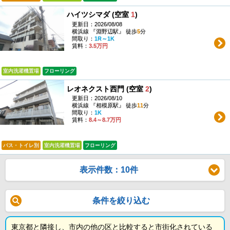
ハイツシマダ (空室
1
)
更新日：2026/08/08
横浜線 『淵野辺駅』 徒歩
5
分
間取り：
1R～1K
賃料：
3.5万円
室内洗濯機置場
フローリング
レオネクスト西門 (空室
2
)
更新日：2026/08/10
横浜線 『相模原駅』 徒歩
11
分
間取り：
1K
賃料：
8.4～8.7万円
バス・トイレ別
室内洗濯機置場
フローリング
表示件数：10件
条件を絞り込む
東京都と隣接し、市内の他の区と比較すると市街化されている