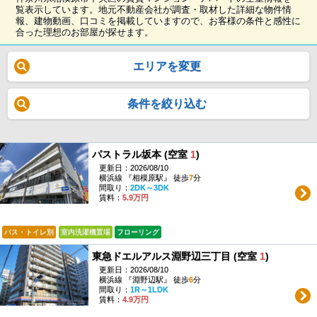
覧表示しています。地元不動産会社が調査・取材した詳細な物件情
報、建物動画、口コミを掲載していますので、お客様の条件と感性に
合った理想のお部屋が探せます。
エリアを変更
条件を絞り込む
パストラル坂本 (空室
1
)
更新日：2026/08/10
横浜線 『相模原駅』 徒歩
7
分
間取り：
2DK～3DK
賃料：
5.9万円
バス・トイレ別
室内洗濯機置場
フローリング
東急ドエルアルス淵野辺三丁目 (空室
1
)
更新日：2026/08/10
横浜線 『淵野辺駅』 徒歩
6
分
間取り：
1R～1LDK
賃料：
4.9万円