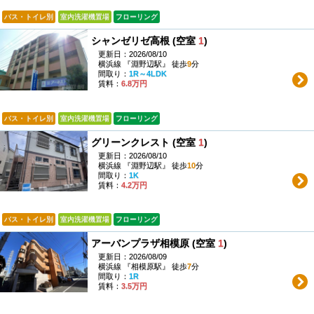
バス・トイレ別
室内洗濯機置場
フローリング
シャンゼリゼ高根 (空室
1
)
更新日：2026/08/10
横浜線 『淵野辺駅』 徒歩
9
分
間取り：
1R～4LDK
賃料：
6.8万円
バス・トイレ別
室内洗濯機置場
フローリング
グリーンクレスト (空室
1
)
更新日：2026/08/10
横浜線 『淵野辺駅』 徒歩
10
分
間取り：
1K
賃料：
4.2万円
バス・トイレ別
室内洗濯機置場
フローリング
アーバンプラザ相模原 (空室
1
)
更新日：2026/08/09
横浜線 『相模原駅』 徒歩
7
分
間取り：
1R
賃料：
3.5万円