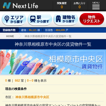
閲覧履歴
お気に入り
0
0
登録物件数
建物：
86,121
棟
部屋数：
484,699
戸
HOME
神奈川県相模原市中央区の賃貸物件一覧
神奈川県相模原市中央区の賃貸物件一覧
0
棟｜
662
室｜
0～0
棟を表示
現在の検索条件
市区：
神奈川県相模原市中央区
神奈川県相模原市中央区の賃貸マンション・アパートの空室情報を一