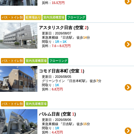
賃料：
15.5万円
バス・トイレ別
駐車場あり
室内洗濯機置場
フローリング
アスタリスク日吉 (空室
2
)
更新日：2026/08/07
東急東横線 『日吉駅』 徒歩
14
分
間取り：
1R～1K
賃料：
7.6～8.0万円
バス・トイレ別
室内洗濯機置場
フローリング
コモド日吉本町 (空室
1
)
更新日：2026/08/05
グリーンライン 『日吉本町駅』 徒歩
7
分
間取り：
1K
賃料：
6.8万円
バス・トイレ別
室内洗濯機置場
パルム日吉 (空室
1
)
更新日：2026/08/06
東急東横線 『日吉駅』 徒歩
15
分
間取り：
1R
賃料：
4.4万円