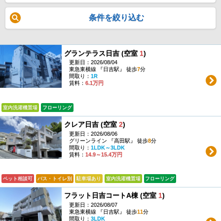
条件を絞り込む
グランテラス日吉 (空室
1
)
更新日：2026/08/04
東急東横線 『日吉駅』 徒歩
7
分
間取り：
1R
賃料：
6.1万円
室内洗濯機置場
フローリング
クレア日吉 (空室
2
)
更新日：2026/08/06
グリーンライン 『高田駅』 徒歩
8
分
間取り：
1LDK～3LDK
賃料：
14.9～15.4万円
ペット相談可
バス・トイレ別
駐車場あり
室内洗濯機置場
フローリング
フラット日吉コートA棟 (空室
1
)
更新日：2026/08/07
東急東横線 『日吉駅』 徒歩
11
分
間取り：
3LDK