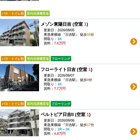
バス・トイレ別
室内洗濯機置場
メゾン東陽日吉 (空室
1
)
更新日：2026/08/05
東急東横線 『日吉駅』 徒歩
10
分
間取り：
1K
賃料：
7.6万円
バス・トイレ別
室内洗濯機置場
フローリング
フローライト日吉 (空室
1
)
更新日：2026/08/07
東急東横線 『日吉駅』 徒歩
9
分
間取り：
1K
賃料：
7.7万円
バス・トイレ別
室内洗濯機置場
フローリング
ベルトピア日吉II (空室
1
)
更新日：2026/08/06
東急東横線 『日吉駅』 徒歩
17
分
間取り：
1R～1K
賃料：
4.8万円