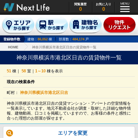
閲覧履歴
お気に入り
0
0
登録物件数
建物：
86,052
棟
部屋数：
484,174
戸
HOME
神奈川県横浜市港北区日吉の賃貸物件一覧
神奈川県横浜市港北区日吉の賃貸物件一覧
51
棟｜
58
室｜
1～10
棟を表示
現在の検索条件
町村：
神奈川県横浜市港北区日吉
神奈川県横浜市港北区日吉の賃貸マンション・アパートの空室情報を
一覧表示しています。地元不動産会社が調査・取材した詳細な物件情
報、建物動画、口コミを掲載していますので、お客様の条件と感性に
合った理想のお部屋が探せます。
エリアを変更