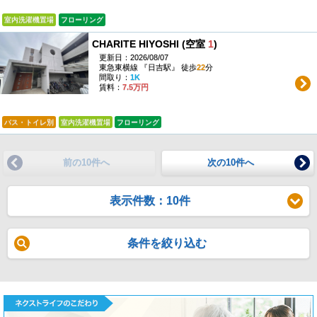
室内洗濯機置場
フローリング
CHARITE HIYOSHI (空室
1
)
更新日：2026/08/07
東急東横線 『日吉駅』 徒歩
22
分
間取り：
1K
賃料：
7.5万円
バス・トイレ別
室内洗濯機置場
フローリング
前の10件へ
次の10件へ
表示件数：10件
条件を絞り込む