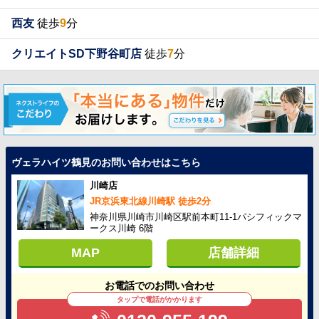
西友
徒歩
9
分
クリエイトSD下野谷町店
徒歩
7
分
ヴェラハイツ鶴見のお問い合わせはこちら
川崎店
JR京浜東北線川崎駅 徒歩2分
神奈川県川崎市川崎区駅前本町11-1パシフィックマ
ークス川崎 6階
MAP
店舗詳細
お電話でのお問い合わせ
タップで電話がかかります