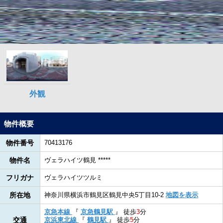
物件概要
物件番号
70413176
物件名
ヴェラハイツ鶴見 *****
フリガナ
ヴェラハイツツルミ
所在地
神奈川県横浜市鶴見区鶴見中央5丁目10-2
地図を表示
京急本線
『
京急鶴見駅
』
徒歩
3
分
交通
京浜東北線
『
鶴見駅
』
徒歩
5
分