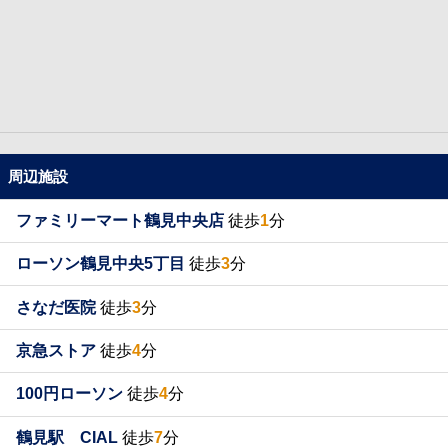
周辺施設
ファミリーマート鶴見中央店
徒歩
1
分
ローソン鶴見中央5丁目
徒歩
3
分
さなだ医院
徒歩
3
分
京急ストア
徒歩
4
分
100円ローソン
徒歩
4
分
鶴見駅 CIAL
徒歩
7
分