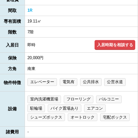
間取
1R
専有面積
19.11㎡
階数
7階
入居時期を相談する
入居日
即時
保険
20,000円
方角
南東
エレベーター
電気有
公共排水
公営水道
物件特徴
室内洗濯機置場
フローリング
バルコニー
駐輪場
バイク置場あり
エアコン
設備
シューズボックス
オートロック
宅配ボックス
諸費用
-