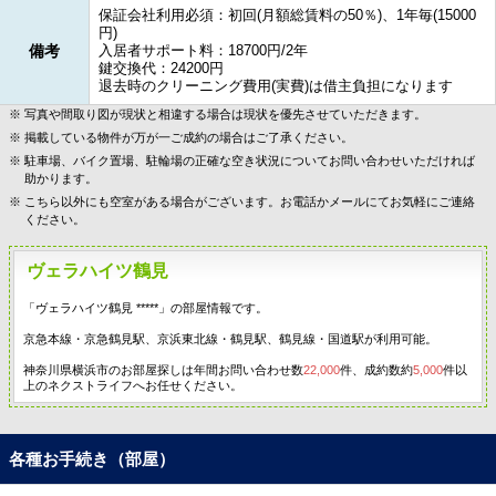
保証会社利用必須：初回(月額総賃料の50％)、1年毎(15000
円)
備考
入居者サポート料：18700円/2年
鍵交換代：24200円
退去時のクリーニング費用(実費)は借主負担になります
写真や間取り図が現状と相違する場合は現状を優先させていただきます。
掲載している物件が万が一ご成約の場合はご了承ください。
駐車場、バイク置場、駐輪場の正確な空き状況についてお問い合わせいただければ
助かります。
こちら以外にも空室がある場合がございます。お電話かメールにてお気軽にご連絡
ください。
ヴェラハイツ鶴見
「ヴェラハイツ鶴見 *****」の部屋情報です。
京急本線・京急鶴見駅、京浜東北線・鶴見駅、鶴見線・国道駅が利用可能。
神奈川県横浜市のお部屋探しは年間お問い合わせ数
22,000
件、成約数約
5,000
件以
上のネクストライフへお任せください。
各種お手続き（部屋）