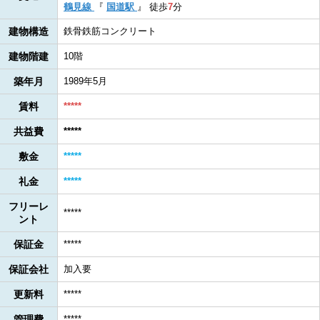
鶴見線
『
国道駅
』
徒歩
7
分
建物構造
鉄骨鉄筋コンクリート
建物階建
10階
築年月
1989年5月
賃料
*****
共益費
*****
敷金
*****
礼金
*****
フリーレ
*****
ント
保証金
*****
保証会社
加入要
更新料
*****
管理費
*****