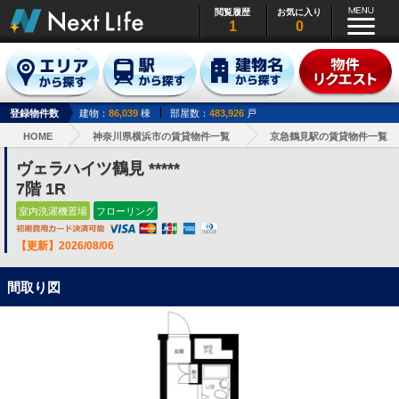
閲覧履歴
お気に入り
1
0
登録物件数
建物：
86,039
棟
部屋数：
483,926
戸
HOME
神奈川県横浜市の賃貸物件一覧
京急鶴見駅の賃貸物件一覧
ヴェラハイツ鶴見 *****
7階 1R
室内洗濯機置場
フローリング
【更新】2026/08/06
間取り図