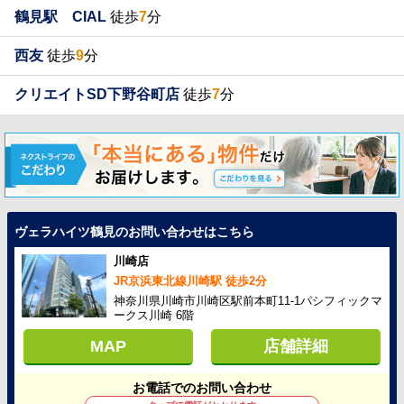
鶴見駅 CIAL
徒歩
7
分
西友
徒歩
9
分
クリエイトSD下野谷町店
徒歩
7
分
ヴェラハイツ鶴見のお問い合わせはこちら
川崎店
JR京浜東北線川崎駅 徒歩2分
神奈川県川崎市川崎区駅前本町11-1パシフィックマ
ークス川崎 6階
MAP
店舗詳細
お電話でのお問い合わせ