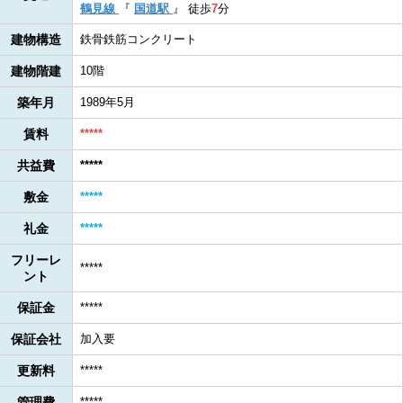
鶴見線
『
国道駅
』
徒歩
7
分
建物構造
鉄骨鉄筋コンクリート
建物階建
10階
築年月
1989年5月
賃料
*****
共益費
*****
敷金
*****
礼金
*****
フリーレ
*****
ント
保証金
*****
保証会社
加入要
更新料
*****
管理費
*****