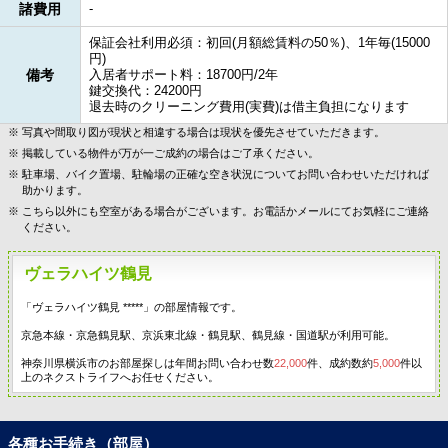
諸費用
-
保証会社利用必須：初回(月額総賃料の50％)、1年毎(15000
円)
備考
入居者サポート料：18700円/2年
鍵交換代：24200円
退去時のクリーニング費用(実費)は借主負担になります
写真や間取り図が現状と相違する場合は現状を優先させていただきます。
掲載している物件が万が一ご成約の場合はご了承ください。
駐車場、バイク置場、駐輪場の正確な空き状況についてお問い合わせいただければ
助かります。
こちら以外にも空室がある場合がございます。お電話かメールにてお気軽にご連絡
ください。
ヴェラハイツ鶴見
「ヴェラハイツ鶴見 *****」の部屋情報です。
京急本線・京急鶴見駅、京浜東北線・鶴見駅、鶴見線・国道駅が利用可能。
神奈川県横浜市のお部屋探しは年間お問い合わせ数
22,000
件、成約数約
5,000
件以
上のネクストライフへお任せください。
各種お手続き（部屋）