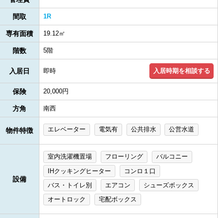
間取
1R
専有面積
19.12㎡
階数
5階
入居時期を相談する
入居日
即時
保険
20,000円
方角
南西
エレベーター
電気有
公共排水
公営水道
物件特徴
室内洗濯機置場
フローリング
バルコニー
IHクッキングヒーター
コンロ１口
設備
バス・トイレ別
エアコン
シューズボックス
オートロック
宅配ボックス