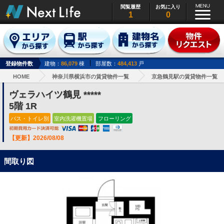
閲覧履歴
お気に入り
1
0
登録物件数
建物：
86,079
棟
部屋数：
484,413
戸
HOME
神奈川県横浜市の賃貸物件一覧
京急鶴見駅の賃貸物件一覧
ヴェラハイツ鶴見 *****
5階 1R
バス・トイレ別
室内洗濯機置場
フローリング
【更新】2026/08/08
間取り図