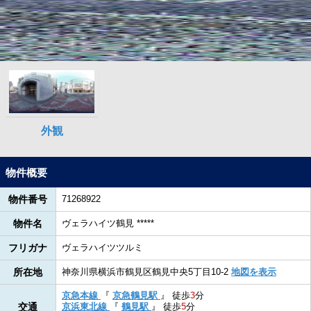
物件概要
物件番号
71268922
物件名
ヴェラハイツ鶴見 *****
フリガナ
ヴェラハイツツルミ
所在地
神奈川県横浜市鶴見区鶴見中央5丁目10-2
地図を表示
京急本線
『
京急鶴見駅
』
徒歩
3
分
交通
京浜東北線
『
鶴見駅
』
徒歩
5
分