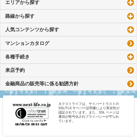
エリアから探す
click to expand contents
路線から探す
click to expand contents
人気コンテンツから探す
click to expand contents
マンションカタログ
各種手続き
click to expand contents
来店予約
金融商品の販売等に係る勧誘方針
ネクストライフは、サイバートラストの
SSL/TLS サーバー証明書により実在性が
認証されています。また、SSL ページは
通信が暗号化されプライバシーが守られ
ています。