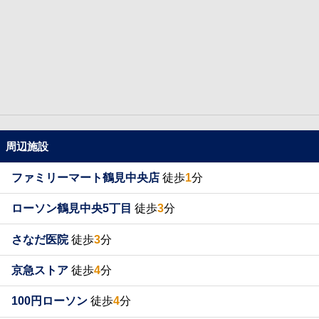
周辺施設
ファミリーマート鶴見中央店
徒歩
1
分
ローソン鶴見中央5丁目
徒歩
3
分
さなだ医院
徒歩
3
分
京急ストア
徒歩
4
分
100円ローソン
徒歩
4
分