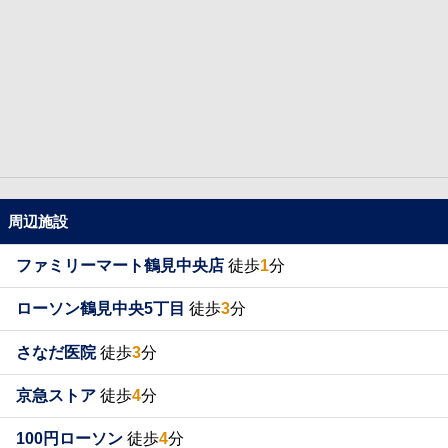
周辺施設
ファミリーマート鶴見中央店
徒歩
1
分
ローソン鶴見中央5丁目
徒歩
3
分
さなだ医院
徒歩
3
分
京急ストア
徒歩
4
分
100円ローソン
徒歩
4
分