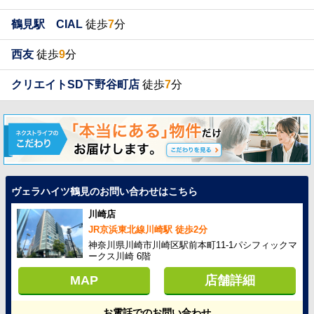
鶴見駅 CIAL
徒歩
7
分
西友
徒歩
9
分
クリエイトSD下野谷町店
徒歩
7
分
ヴェラハイツ鶴見のお問い合わせはこちら
川崎店
JR京浜東北線川崎駅 徒歩2分
神奈川県川崎市川崎区駅前本町11-1パシフィックマ
ークス川崎 6階
MAP
店舗詳細
お電話でのお問い合わせ