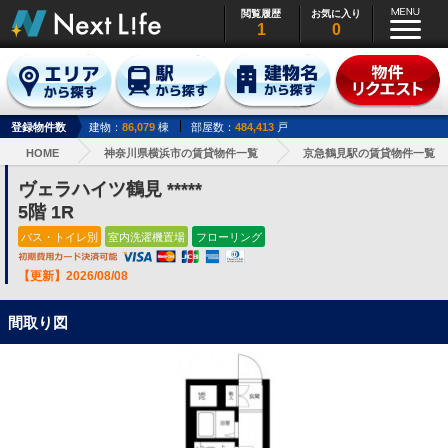
閲覧履歴
お気に入り
1
0
登録物件数
建物：
86,079
棟
部屋数：
484,413
戸
HOME
神奈川県横浜市の賃貸物件一覧
京急鶴見駅の賃貸物件一覧
ヴェラハイツ鶴見 *****
5階 1R
バス・トイレ別
室内洗濯機置場
フローリング
【更新】2026/08/08
間取り図