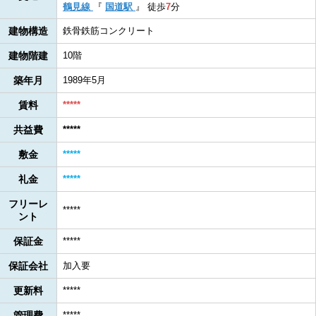
鶴見線
『
国道駅
』
徒歩
7
分
建物構造
鉄骨鉄筋コンクリート
建物階建
10階
築年月
1989年5月
賃料
*****
共益費
*****
敷金
*****
礼金
*****
フリーレ
*****
ント
保証金
*****
保証会社
加入要
更新料
*****
管理費
*****