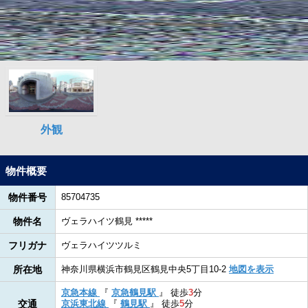
物件概要
物件番号
85704735
物件名
ヴェラハイツ鶴見 *****
フリガナ
ヴェラハイツツルミ
所在地
神奈川県横浜市鶴見区鶴見中央5丁目10-2
地図を表示
京急本線
『
京急鶴見駅
』
徒歩
3
分
交通
京浜東北線
『
鶴見駅
』
徒歩
5
分