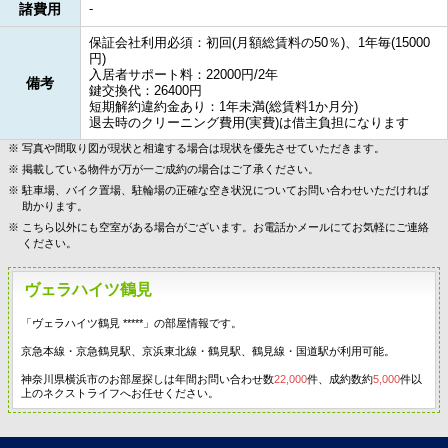
諸費用
-
保証会社利用必須：初回(月額総賃料の50％)、1年毎(15000
円)
入居者サポート料：22000円/2年
備考
鍵交換代：26400円
短期解約違約金あり：1年未満(総賃料1か月分)
退去時のクリーニング費用(実費)は借主負担になります
写真や間取り図が現状と相違する場合は現状を優先させていただきます。
掲載している物件が万が一ご成約の場合はご了承ください。
駐車場、バイク置場、駐輪場の正確な空き状況についてお問い合わせいただければ
助かります。
こちら以外にも空室がある場合がございます。お電話かメールにてお気軽にご連絡
ください。
ヴェラハイツ鶴見
「ヴェラハイツ鶴見 *****」の部屋情報です。
京急本線・京急鶴見駅、京浜東北線・鶴見駅、鶴見線・国道駅が利用可能。
神奈川県横浜市のお部屋探しは年間お問い合わせ数
22,000
件、成約数約
5,000
件以
上のネクストライフへお任せください。