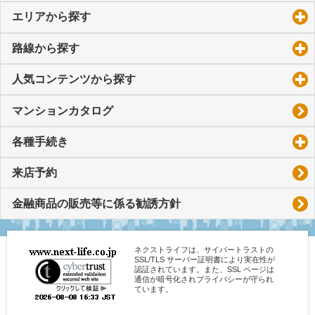
エリアから探す
click to expand contents
路線から探す
click to expand contents
人気コンテンツから探す
click to expand contents
マンションカタログ
各種手続き
click to expand contents
来店予約
金融商品の販売等に係る勧誘方針
ネクストライフは、サイバートラストの
SSL/TLS サーバー証明書により実在性が
認証されています。また、SSL ページは
通信が暗号化されプライバシーが守られ
ています。