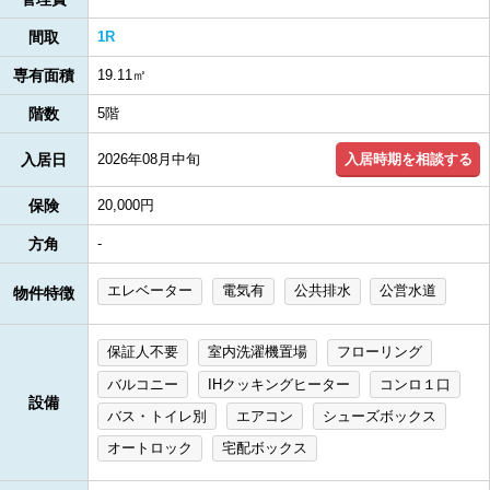
間取
1R
専有面積
19.11㎡
階数
5階
入居時期を相談する
入居日
2026年08月中旬
保険
20,000円
方角
-
エレベーター
電気有
公共排水
公営水道
物件特徴
保証人不要
室内洗濯機置場
フローリング
バルコニー
IHクッキングヒーター
コンロ１口
設備
バス・トイレ別
エアコン
シューズボックス
オートロック
宅配ボックス