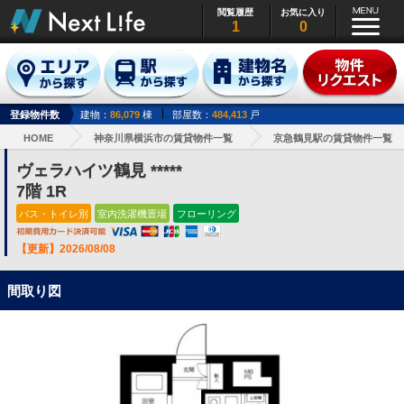
閲覧履歴
お気に入り
1
0
登録物件数
建物：
86,079
棟
部屋数：
484,413
戸
HOME
神奈川県横浜市の賃貸物件一覧
京急鶴見駅の賃貸物件一覧
ヴェラハイツ鶴見 *****
7階 1R
バス・トイレ別
室内洗濯機置場
フローリング
【更新】2026/08/08
間取り図