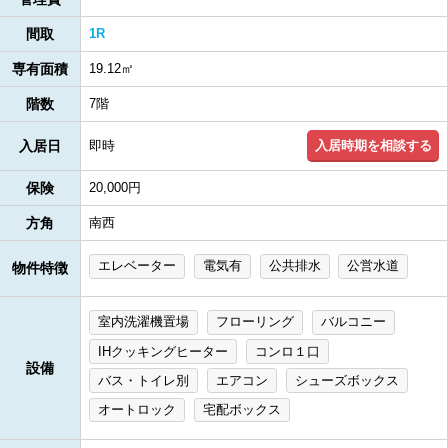
間取
1R
専有面積
19.12㎡
階数
7階
入居時期を相談する
入居日
即時
保険
20,000円
方角
南西
エレベーター
電気有
公共排水
公営水道
物件特徴
室内洗濯機置場
フローリング
バルコニー
IHクッキングヒーター
コンロ１口
設備
バス・トイレ別
エアコン
シューズボックス
オートロック
宅配ボックス