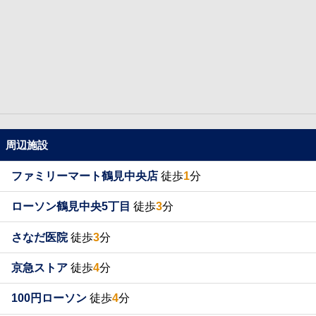
周辺施設
ファミリーマート鶴見中央店
徒歩
1
分
ローソン鶴見中央5丁目
徒歩
3
分
さなだ医院
徒歩
3
分
京急ストア
徒歩
4
分
100円ローソン
徒歩
4
分