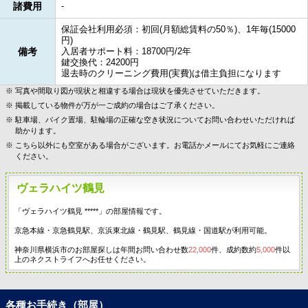
諸費用
-
保証会社利用必須：初回(月額総賃料の50％)、1年毎(15000
円)
備考
入居者サポート料：18700円/2年
鍵交換代：24200円
退去時のクリーニング費用(実費)は借主負担になります
写真や間取り図が現状と相違する場合は現状を優先させていただきます。
掲載している物件が万が一ご成約の場合はご了承ください。
駐車場、バイク置場、駐輪場の正確な空き状況についてお問い合わせいただければ
助かります。
こちら以外にも空室がある場合がございます。お電話かメールにてお気軽にご連絡
ください。
ヴェラハイツ鶴見
「ヴェラハイツ鶴見 *****」の部屋情報です。
京急本線・京急鶴見駅、京浜東北線・鶴見駅、鶴見線・国道駅が利用可能。
神奈川県横浜市のお部屋探しは年間お問い合わせ数
22,000
件、成約数約
5,000
件以
上のネクストライフへお任せください。
各種お手続き（部屋）