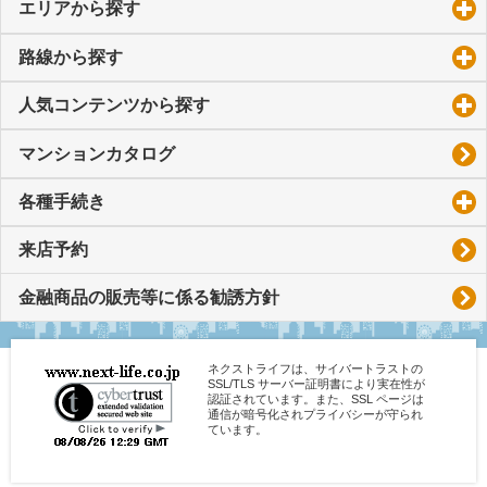
エリアから探す
click to expand contents
路線から探す
click to expand contents
人気コンテンツから探す
click to expand contents
マンションカタログ
各種手続き
click to expand contents
来店予約
金融商品の販売等に係る勧誘方針
ネクストライフは、サイバートラストの
SSL/TLS サーバー証明書により実在性が
認証されています。また、SSL ページは
通信が暗号化されプライバシーが守られ
ています。