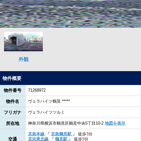
物件概要
物件番号
71268972
物件名
ヴェラハイツ鶴見 *****
フリガナ
ヴェラハイツツルミ
所在地
神奈川県横浜市鶴見区鶴見中央5丁目10-2
地図を表示
京急本線
『
京急鶴見駅
』
徒歩
3
分
交通
京浜東北線
『
鶴見駅
』
徒歩
5
分