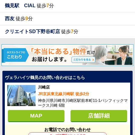
鶴見駅 CIAL
徒歩
7
分
西友
徒歩
9
分
クリエイトSD下野谷町店
徒歩
7
分
ヴェラハイツ鶴見のお問い合わせはこちら
川崎店
JR京浜東北線川崎駅 徒歩2分
神奈川県川崎市川崎区駅前本町11-1パシフィックマ
ークス川崎 6階
MAP
店舗詳細
お電話でのお問い合わせ