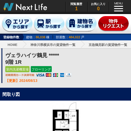
閲覧履歴
お気に入り
1
0
登録物件数
建物：
86,038
棟
部屋数：
484,022
戸
HOME
神奈川県横浜市の賃貸物件一覧
京急鶴見駅の賃貸物件一覧
ヴェラハイツ鶴見 *****
9階 1R
室内洗濯機置場
フローリング
【更新】2024/08/13
間取り図