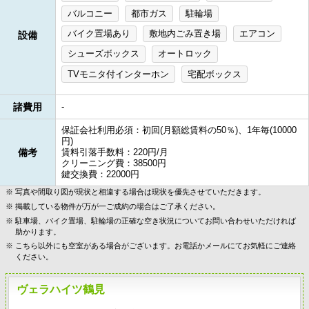
バルコニー
都市ガス
駐輪場
バイク置場あり
敷地内ごみ置き場
エアコン
設備
シューズボックス
オートロック
TVモニタ付インターホン
宅配ボックス
諸費用
-
保証会社利用必須：初回(月額総賃料の50％)、1年毎(10000
円)
備考
賃料引落手数料：220円/月
クリーニング費：38500円
鍵交換費：22000円
写真や間取り図が現状と相違する場合は現状を優先させていただきます。
掲載している物件が万が一ご成約の場合はご了承ください。
駐車場、バイク置場、駐輪場の正確な空き状況についてお問い合わせいただければ
助かります。
こちら以外にも空室がある場合がございます。お電話かメールにてお気軽にご連絡
ください。
ヴェラハイツ鶴見