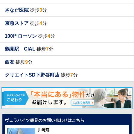
さなだ医院
徒歩
3
分
京急ストア
徒歩
4
分
100円ローソン
徒歩
4
分
鶴見駅 CIAL
徒歩
7
分
西友
徒歩
9
分
クリエイトSD下野谷町店
徒歩
7
分
ヴェラハイツ鶴見のお問い合わせはこちら
川崎店