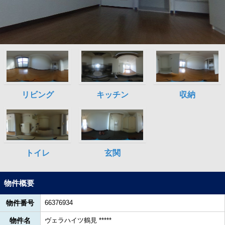
物件概要
物件番号
66376934
物件名
ヴェラハイツ鶴見 *****