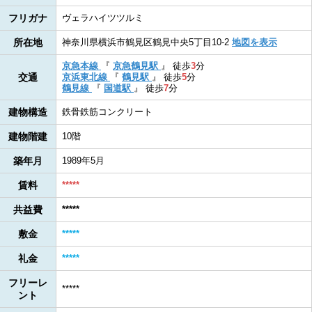
フリガナ
ヴェラハイツツルミ
所在地
神奈川県横浜市鶴見区鶴見中央5丁目10-2
地図を表示
京急本線
『
京急鶴見駅
』
徒歩
3
分
交通
京浜東北線
『
鶴見駅
』
徒歩
5
分
鶴見線
『
国道駅
』
徒歩
7
分
建物構造
鉄骨鉄筋コンクリート
建物階建
10階
築年月
1989年5月
賃料
*****
共益費
*****
敷金
*****
礼金
*****
フリーレ
*****
ント