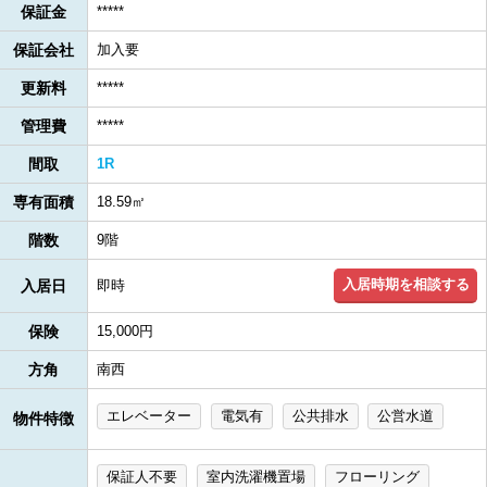
保証金
*****
保証会社
加入要
更新料
*****
管理費
*****
間取
1R
専有面積
18.59㎡
階数
9階
入居時期を相談する
入居日
即時
保険
15,000円
方角
南西
エレベーター
電気有
公共排水
公営水道
物件特徴
保証人不要
室内洗濯機置場
フローリング