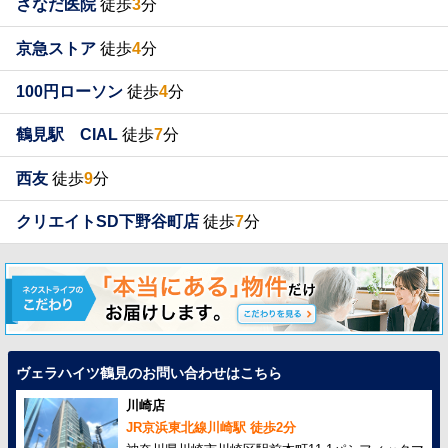
さなだ医院
徒歩
3
分
京急ストア
徒歩
4
分
100円ローソン
徒歩
4
分
鶴見駅 CIAL
徒歩
7
分
西友
徒歩
9
分
クリエイトSD下野谷町店
徒歩
7
分
ヴェラハイツ鶴見のお問い合わせはこちら
川崎店
JR京浜東北線川崎駅 徒歩2分