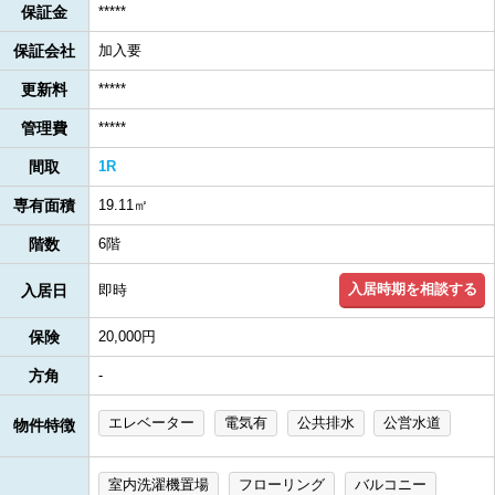
保証金
*****
保証会社
加入要
更新料
*****
管理費
*****
間取
1R
専有面積
19.11㎡
階数
6階
入居時期を相談する
入居日
即時
保険
20,000円
方角
-
エレベーター
電気有
公共排水
公営水道
物件特徴
室内洗濯機置場
フローリング
バルコニー