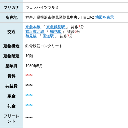
フリガナ
ヴェラハイツツルミ
所在地
神奈川県横浜市鶴見区鶴見中央5丁目10-2
地図を表示
京急本線
『
京急鶴見駅
』
徒歩
3
分
交通
京浜東北線
『
鶴見駅
』
徒歩
5
分
鶴見線
『
国道駅
』
徒歩
7
分
建物構造
鉄骨鉄筋コンクリート
建物階建
10階
築年月
1989年5月
賃料
*****
共益費
*****
敷金
*****
礼金
*****
フリーレ
*****
ント