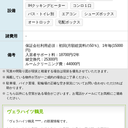
IHクッキングヒーター
コンロ１口
設備
バス・トイレ別
エアコン
シューズボックス
オートロック
宅配ボックス
諸費用
-
保証会社利用必須：初回(月額総賃料の50％)、1年毎(15000
円)
備考
入居者サポート料：18700円/2年
鍵交換代：25300円
ルームクリーニング費：44000円
写真や間取り図が現状と相違する場合は現状を優先させていただきます。
掲載している物件が万が一ご成約の場合はご了承ください。
駐車場、バイク置場、駐輪場の正確な空き状況についてお問い合わせいただければ
助かります。
こちら以外にも空室がある場合がございます。お電話かメールにてお気軽にご連絡
ください。
ヴェラハイツ鶴見
「ヴェラハイツ鶴見 *****」の部屋情報です。