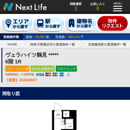
閲覧履歴
お気に入り
1
0
登録物件数
建物：
86,052
棟
部屋数：
484,174
戸
HOME
神奈川県横浜市の賃貸物件一覧
京急鶴見駅の賃貸物件一覧
ヴェラハイツ鶴見 *****
6階 1R
バス・トイレ別
室内洗濯機置場
フローリング
【更新】2026/08/07
間取り図